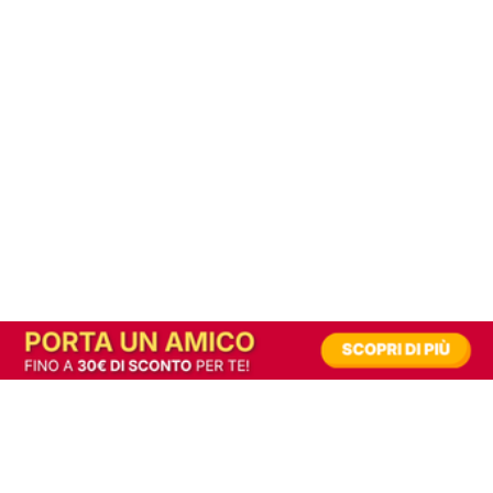
In alternativa, prova la versione digitale!
|
Abbonati
Contribuisci a mantenere questo sito gratuito
Riusciamo a fornire informazione gratuita grazie alla pubblicità erogata dai nostri
partner.
Accettando i consensi richiesti permetti ai nostri partner di creare un'esperienza