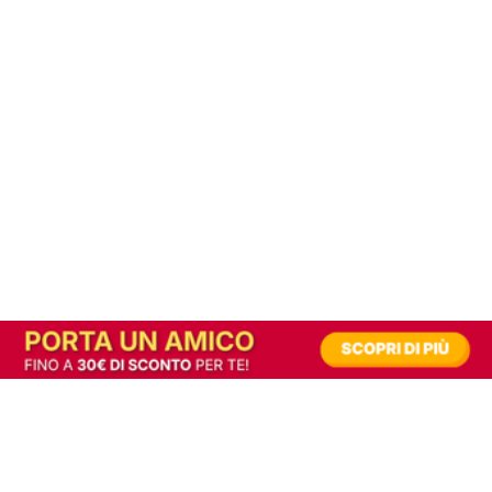
In alternativa, prova la versione digitale!
|
Abbonati
Contribuisci a mantenere questo sito gratuito
Riusciamo a fornire informazione gratuita grazie alla pubblicità erogata dai nostri
partner.
Accettando i consensi richiesti permetti ai nostri partner di creare un'esperienza