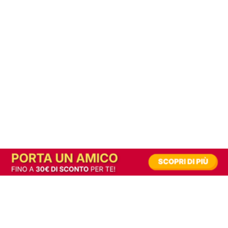
In alternativa, prova la versione digitale!
|
Abbonati
Contribuisci a mantenere questo sito gratuito
Riusciamo a fornire informazione gratuita grazie alla pubblicità erogata dai nostri
partner.
Accettando i consensi richiesti permetti ai nostri partner di creare un'esperienza