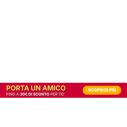
In alternativa, prova la versione digitale!
|
Abbonati
Contribuisci a mantenere questo sito gratuito
Riusciamo a fornire informazione gratuita grazie alla pubblicità erogata dai nostri
partner.
Accettando i consensi richiesti permetti ai nostri partner di creare un'esperienza