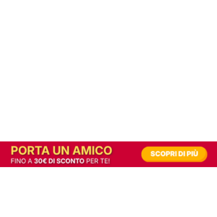
In alternativa, prova la versione digitale!
|
Abbonati
Contribuisci a mantenere questo sito gratuito
Riusciamo a fornire informazione gratuita grazie alla pubblicità erogata dai nostri
partner.
Accettando i consensi richiesti permetti ai nostri partner di creare un'esperienza