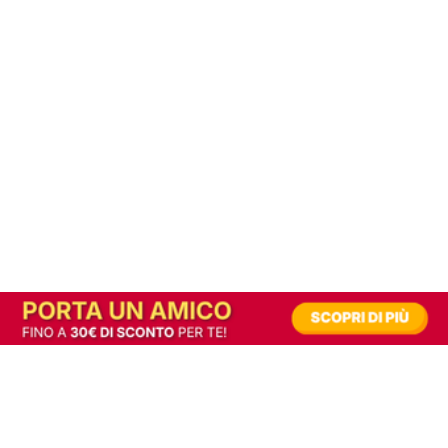
In alternativa, prova la versione digitale!
|
Abbonati
Contribuisci a mantenere questo sito gratuito
Riusciamo a fornire informazione gratuita grazie alla pubblicità erogata dai nostri
partner.
Accettando i consensi richiesti permetti ai nostri partner di creare un'esperienza