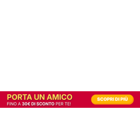
In alternativa, prova la versione digitale!
|
Abbonati
Contribuisci a mantenere questo sito gratuito
Riusciamo a fornire informazione gratuita grazie alla pubblicità erogata dai nostri
partner.
Accettando i consensi richiesti permetti ai nostri partner di creare un'esperienza