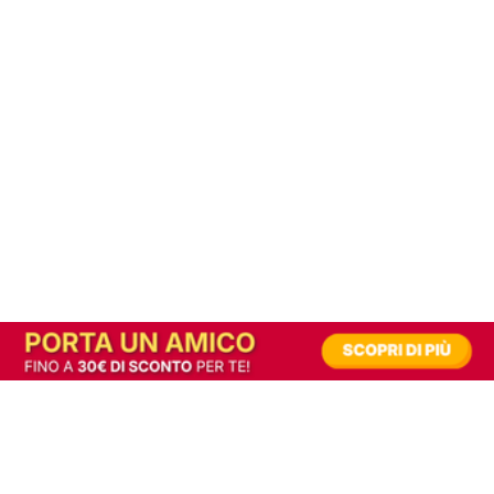
In alternativa, prova la versione digitale!
|
Abbonati
Contribuisci a mantenere questo sito gratuito
Riusciamo a fornire informazione gratuita grazie alla pubblicità erogata dai nostri
partner.
Accettando i consensi richiesti permetti ai nostri partner di creare un'esperienza