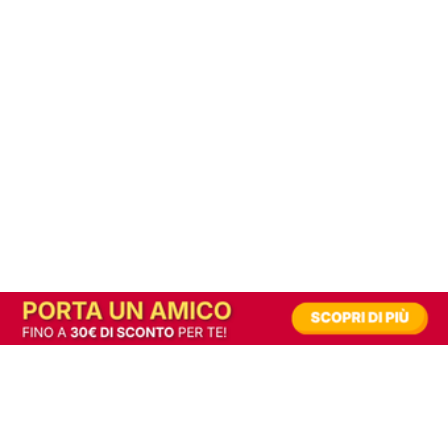
In alternativa, prova la versione digitale!
|
Abbonati
Contribuisci a mantenere questo sito gratuito
Riusciamo a fornire informazione gratuita grazie alla pubblicità erogata dai nostri
partner.
Accettando i consensi richiesti permetti ai nostri partner di creare un'esperienza