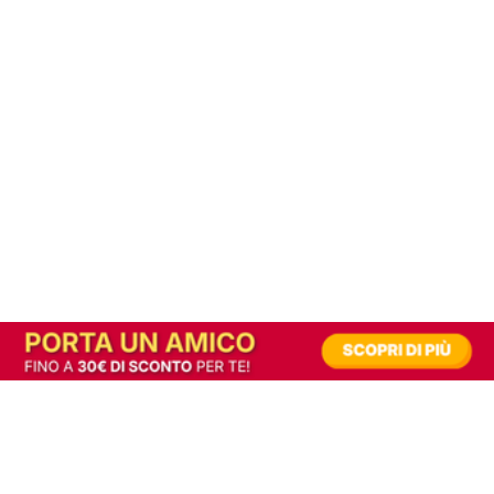
In alternativa, prova la versione digitale!
|
Abbonati
Contribuisci a mantenere questo sito gratuito
Riusciamo a fornire informazione gratuita grazie alla pubblicità erogata dai nostri
partner.
Accettando i consensi richiesti permetti ai nostri partner di creare un'esperienza