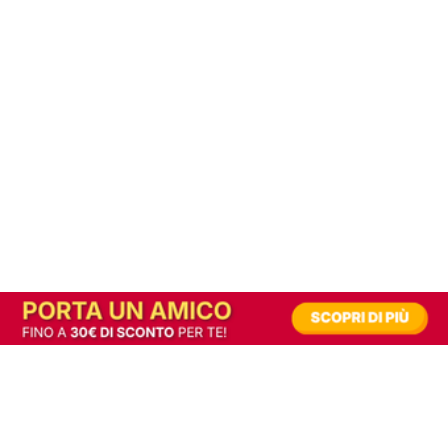
In alternativa, prova la versione digitale!
|
Abbonati
Contribuisci a mantenere questo sito gratuito
Riusciamo a fornire informazione gratuita grazie alla pubblicità erogata dai nostri
partner.
Accettando i consensi richiesti permetti ai nostri partner di creare un'esperienza