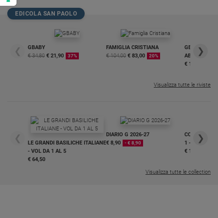
EDICOLA SAN PAOLO
GBABY
FAMIGLIA CRISTIANA
GBABY DIGITA
❮
❯
€ 34,80
€ 21,90
€ 104,00
€ 83,00
ABBONAMEN
37%
20%
€ 16,99
Visualizza tutte le riviste
DIARIO G 2026-27
COLLANA ARS
❮
❯
LE GRANDI BASILICHE ITALIANE
€ 8,90
1 - 2
- € 8,90
- VOL DA 1 AL 5
€ 18,50
€ 64,50
Visualizza tutte le collection