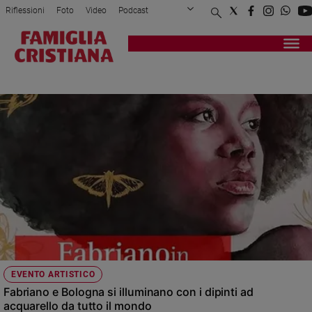
Riflessioni
Foto
Video
Podcast
Privacy Policy
Chi siamo
Contatti
Pubblicità
Attualità
Registrati
Redazione
Italia
FABRIANO
Cronaca
Politica
Mondo
Economia
Legalità
e
giustizia
Sport
Interviste
Papa
EVENTO ARTISTICO
Papa
Fabriano e Bologna si illuminano con i dipinti ad
acquarello da tutto il mondo