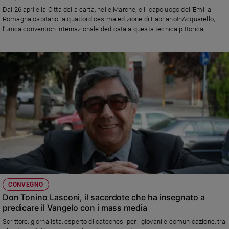
Chiesa
Dal 26 aprile la Città della carta, nelle Marche, e il capoluogo dell'Emilia-
Chiesa
Romagna ospitano la quattordicesima edizione di FabrianoInAcquarello,
l'unica convention internazionale dedicata a questa tecnica pittorica
ecologica e sostenibile
Fede
e
spiritualità
Santi
Devozione
e
fede
Parola
del
giorno
Santo
del
giorno
CONVEGNO
Don Tonino Lasconi, il sacerdote che ha insegnato a
Società
predicare il Vangelo con i mass media
e
valori
Scrittore, giornalista, esperto di catechesi per i giovani e comunicazione, tra