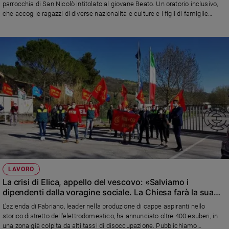
parrocchia di San Nicolò intitolato al giovane Beato. Un oratorio inclusivo,
Sanremo
che accoglie ragazzi di diverse nazionalità e culture e i figli di famiglie
afghane, come ha spiegato il parroco don Aldo Buonaiuto, responsabile
2026
dell'ufficio Migrantes della Diocesi
Cinema,
Tv
e
streaming
Libri
Musica
Arte
Famiglia
ed
educazione
Genitori
LAVORO
e
La crisi di Elica, appello del vescovo: «Salviamo i
figli
dipendenti dalla voragine sociale. La Chiesa farà la sua
Nonni
parte»
L'azienda di Fabriano, leader nella produzione di cappe aspiranti nello
Coppia
storico distretto dell'elettrodomestico, ha annunciato oltre 400 esuberi, in
una zona già colpita da alti tassi di disoccupazione. Pubblichiamo
Scuola