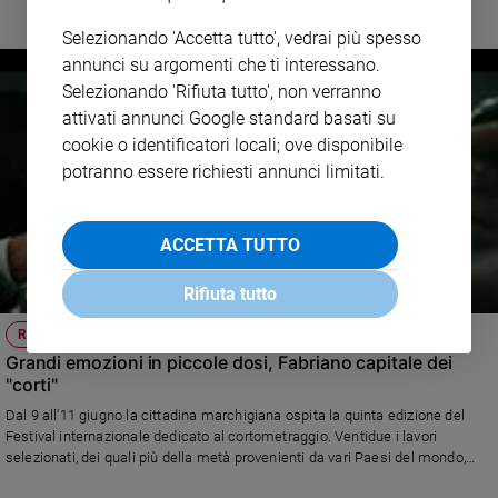
Selezionando 'Accetta tutto', vedrai più spesso
annunci su argomenti che ti interessano.
Selezionando 'Rifiuta tutto', non verranno
attivati annunci Google standard basati su
cookie o identificatori locali; ove disponibile
potranno essere richiesti annunci limitati.
ACCETTA TUTTO
Rifiuta tutto
RASSEGNA DI CINEMA
Grandi emozioni in piccole dosi, Fabriano capitale dei
"corti"
Dal 9 all'11 giugno la cittadina marchigiana ospita la quinta edizione del
Festival internazionale dedicato al cortometraggio. Ventidue i lavori
selezionati, dei quali più della metà provenienti da vari Paesi del mondo,
dall'Iraq alla Svezia, dalla Russia all'India.