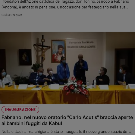
i fondatori dell'Azione cattolica dei ragazzi, don Tonino, parroco a Fabriano
Ambiente
(Ancona), è andato in pensione. Un'occasione per festeggiarlo nella sua
e
città con una tavola rotonda in cui è stato ricordato il suo grande contributo
Giulia Cerqueti
Creato
alla formazione di catechisti, educatori e operatori pastorali in tutta Italia
Volontariato
Diritti
Aziende
di
valore
Caso
della
settimana
Migranti
Diversità
e
inclusione
Costume
INAUGURAZIONE
Fabriano, nel nuovo oratorio "Carlo Acutis" braccia aperte
Cultura
ai bambini fuggiti da Kabul
e
Nella cittadina marchigiana è stato inaugurato il nuovo grande spazio della
spettacoli