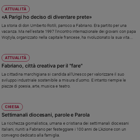
ATTUALITÀ
«A Parigi ho deciso di diventare prete»
La storia di don Umberto Rotili, parroco a Fabriano. Era partito per una
vacanza. Ma nell'estate 1997 l'incontro internazionale dei giovani con papa
Wojtyla, organizzato nella capitale francese, ha rivoluzionato la sua vita.
Rientrato in Italia, è entrato in seminario.
ATTUALITÀ
Fabriano, città creativa per il "fare"
La cittadina marchigiana si candida all'Unesco per valorizzare il suo
sviluppo industriale sostenibile a misura d’uomo. E intanto riempie le
piazze di poesia, arte, musica e teatro.
CHIESA
Settimanali diocesani, parole e Parola
La ricchezza giornalistica, umana e cristiana dei settimanali diocesani
italiani, riuniti a Fabriano per festeggiare i 100 anni de L'Azione con un
convegno dedicato alla famiglia.