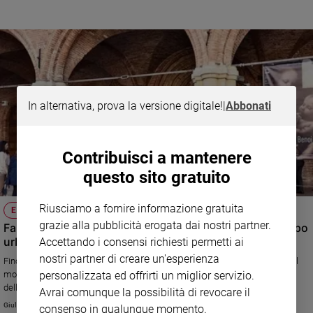
Policy
Chi
siamo
In alternativa, prova la versione digitale!
|
Abbonati
Contatti
Pubblicità
Contribuisci a mantenere
questo sito gratuito
Registrati
Riusciamo a fornire informazione gratuita
EVENTO INTERNAZIONALE
Redazione
grazie alla pubblicità erogata dai nostri partner.
Fabriano, quando la cultura diventa motore dello sviluppo
urbano
Accettando i consensi richiesti permetti ai
Social
nostri partner di creare un'esperienza
Fino al 15 giugno la cittadina marchigiana ospita delegati da 72 Paesi del
mondo per la tredicesima Conferenza annuale della rete Città creative
personalizzata ed offrirti un miglior servizio.
dell'Unesco. Fra gli eventi proposti, la mostra della "Madonna Benois",
Avrai comunque la possibilità di revocare il
celebre dipinto giovanile di Leonardo da Vinci.
Giulia Cerqueti
consenso in qualunque momento.