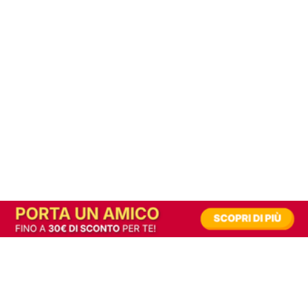
In alternativa, prova la versione digitale!
|
Abbonati
Contribuisci a mantenere questo sito gratuito
Riusciamo a fornire informazione gratuita grazie alla pubblicità erogata dai nostri
partner.
Accettando i consensi richiesti permetti ai nostri partner di creare un'esperienza