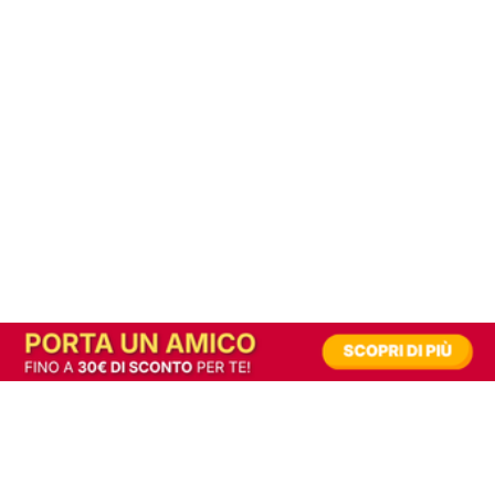
In alternativa, prova la versione digitale!
|
Abbonati
Contribuisci a mantenere questo sito gratuito
Riusciamo a fornire informazione gratuita grazie alla pubblicità erogata dai nostri
partner.
Accettando i consensi richiesti permetti ai nostri partner di creare un'esperienza