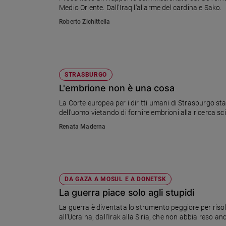
Medio Oriente. Dall'Iraq l'allarme del cardinale Sako.
Ambiente
e
Roberto Zichittella
Creato
Volontariato
Diritti
Aziende
STRASBURGO
di
L'embrione non è una cosa
valore
Caso
La Corte europea per i diritti umani di Strasburgo stabilisce che la legge 
dell'uomo vietando di fornire embrioni alla ricerca sc
della
settimana
Renata Maderna
Migranti
Diversità
e
inclusione
DA GAZA A MOSUL E A DONETSK
Costume
La guerra piace solo agli stupidi
Cultura
La guerra è diventata lo strumento peggiore per risol
e
all'Ucraina, dall'Irak alla Siria, che non abbia reso anc
spettacoli