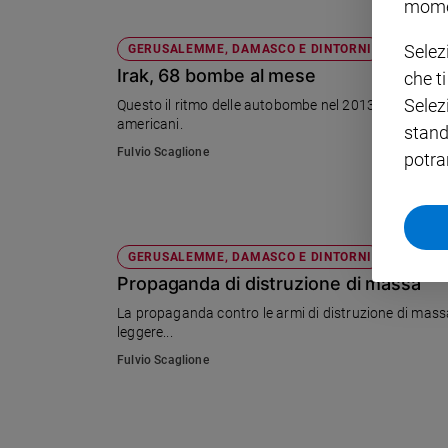
mome
Policy
Selez
GERUSALEMME, DAMASCO E DINTORNI
Irak, 68 bombe al mese
che t
Chi
Selez
Questo il ritmo delle autobombe nel 2013. Il Paese li
siamo
americani.
stand
Fulvio Scaglione
potra
Contatti
Pubblicità
GERUSALEMME, DAMASCO E DINTORNI
Registrati
Propaganda di distruzione di massa
La propaganda contro le armi di distruzione di massa 
Redazione
leggere...
Fulvio Scaglione
Social