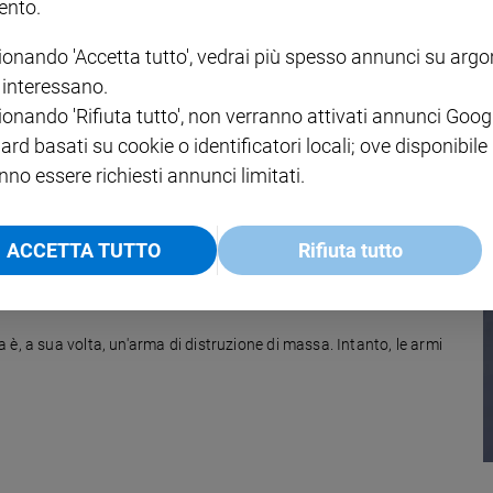
nto.
ionando 'Accetta tutto', vedrai più spesso annunci su arg
i interessano.
ionando 'Rifiuta tutto', non verranno attivati annunci Goog
berato dagli americani è ora attaccato con le bombe dagli amici degli
ard basati su cookie o identificatori locali; ove disponibile
nno essere richiesti annunci limitati.
ACCETTA TUTTO
Rifiuta tutto
è, a sua volta, un'arma di distruzione di massa. Intanto, le armi