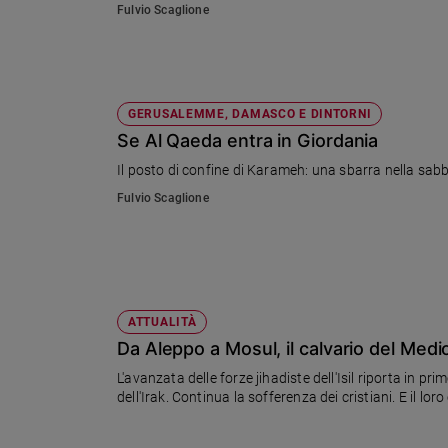
Fulvio Scaglione
Sanremo
2026
Cinema,
Tv
GERUSALEMME, DAMASCO E DINTORNI
e
Se Al Qaeda entra in Giordania
streaming
Libri
Il posto di confine di Karameh: una sbarra nella sabbia 
Musica
Fulvio Scaglione
Arte
Famiglia
ed
educazione
ATTUALITÀ
Genitori
Da Aleppo a Mosul, il calvario del Medi
e
figli
L'avanzata delle forze jihadiste dell'Isil riporta in pr
Nonni
dell'Irak. Continua la sofferenza dei cristiani. E il lor
Coppia
Scuola