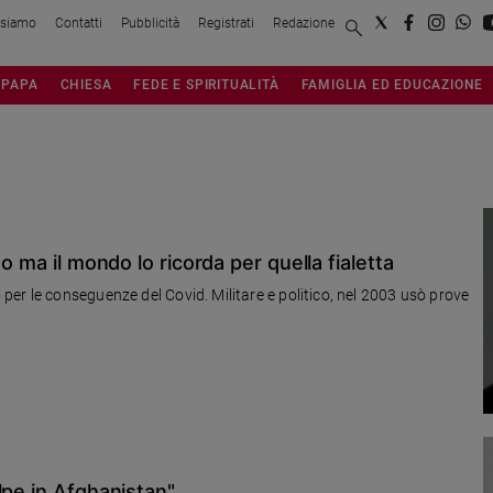
 siamo
Contatti
Pubblicità
Registrati
Redazione
PAPA
CHIESA
FEDE E SPIRITUALITÀ
FAMIGLIA ED EDUCAZIONE
o ma il mondo lo ricorda per quella fialetta
er le conseguenze del Covid. Militare e politico, nel 2003 usò prove
lpe in Afghanistan"