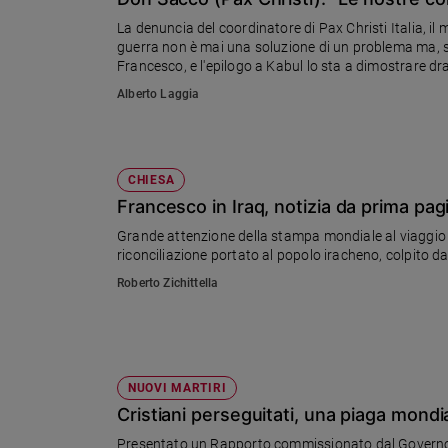
Chiesa
La denuncia del coordinatore di Pax Christi Italia, il movimento che sabato 4 aprirà il congresso nazionale ad Assisi : "la
Chiesa
guerra non è mai una soluzione di un problema ma, 
Francesco, e l'epilogo a Kabul lo sta a dimostrare 
Fede
Alberto Laggia
e
spiritualità
Santi
Devozione
CHIESA
e
Francesco in Iraq, notizia da prima pag
fede
Grande attenzione della stampa mondiale al viaggio 
Parola
riconciliazione portato al popolo iracheno, colpito d
del
Roberto Zichittella
giorno
Santo
del
giorno
NUOVI MARTIRI
Società
Cristiani perseguitati, una piaga mondi
e
valori
Presentato un Rapporto commissionato dal Governo d