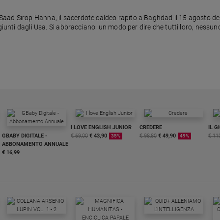
ad Sirop Hanna, il sacerdote caldeo rapito a Baghdad il 15 agosto del 
giunti dagli Usa. Si abbracciano: un modo per dire che tutti loro, nessun
I LOVE ENGLISH JUNIOR
CREDERE
IL G
GBABY DIGITALE -
€ 69,00
€ 43,90
€ 98,80
€ 49,90
€ 11
35%
49%
ABBONAMENTO ANNUALE
€ 16,99