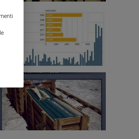
omenti
le