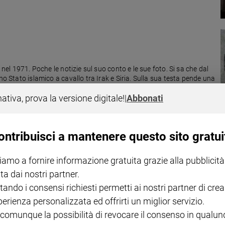
 nel 1971. Poche le notizie sul suo conto e le sue foto. Si sa che dal
no Stato islamico a cavallo tra Irak e Siria. Sulla sua testa pende una
nativa, prova la versione digitale!
|
Abbonati
ontribuisci a mantenere questo sito gratui
i
iamo a fornire informazione gratuita grazie alla pubblicità
ta dai nostri partner.
emier iracheno, troppo legato agli sciiti. Ma Al-Maliki, a sua volta...
tando i consensi richiesti permetti ai nostri partner di crea
perienza personalizzata ed offrirti un miglior servizio.
 comunque la possibilità di revocare il consenso in qualu