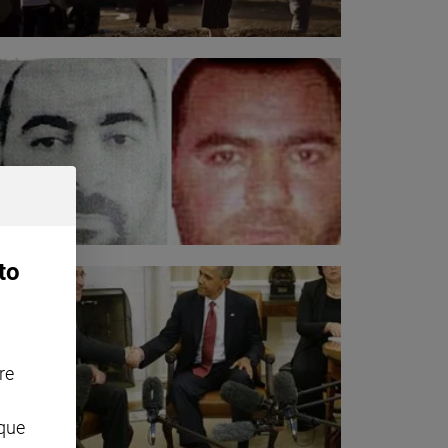
to
re
nque