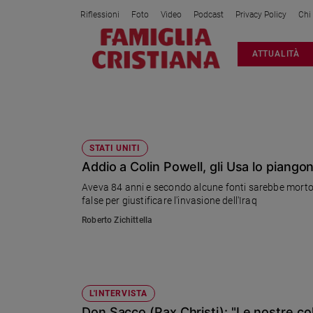
Riflessioni
Foto
Video
Podcast
Privacy Policy
Chi
Attualità
ATTUALITÀ
Italia
Cronaca
Politica
IRAK
Mondo
Economia
STATI UNITI
Addio a Colin Powell, gli Usa lo piangon
Legalità
e
Aveva 84 anni e secondo alcune fonti sarebbe morto p
giustizia
false per giustificare l'invasione dell'Iraq
Sport
Roberto Zichittella
Interviste
Papa
Papa
L'INTERVISTA
Don Sacco (Pax Christi): "Le nostre co