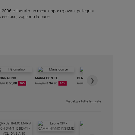
2006 e liberato un mese dopo: i giovani pellegrini
o escluso, vogliono la pace.
IORNALINO
MARIA CON TE
BENESSERE
6 RIVISTE
❯
0,40
€ 50,00
€ 52,00
€ 34,90
€ 34,80
€ 29,90
DIGITALE
50%
30%
15%
MENSILE
€ 6,99
Visualizza tutte le riviste
IN DIALO