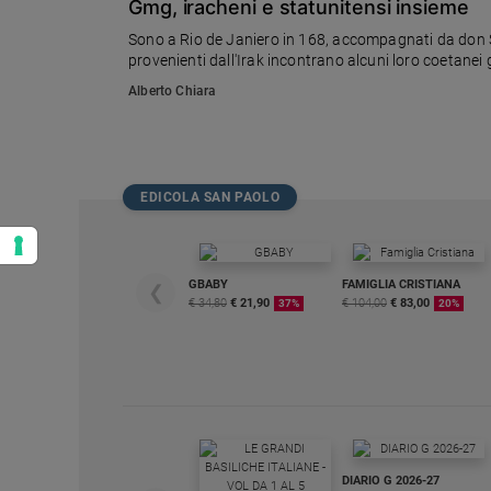
Gmg, iracheni e statunitensi insieme
Sono a Rio de Janiero in 168, accompagnati da don Sa
provenienti dall'Irak incontrano alcuni loro coetanei 
Alberto Chiara
EDICOLA SAN PAOLO
GBABY
FAMIGLIA CRISTIANA
❮
€ 34,80
€ 21,90
€ 104,00
€ 83,00
37%
20%
DIARIO G 2026-27