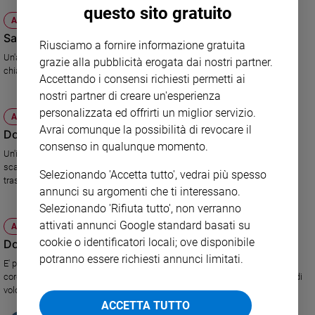
questo sito gratuito
Sanremo
ATTUALITÀ
2026
Sangue cordonale, la palla all'Europa
Riusciamo a fornire informazione gratuita
Cinema,
Un'audizione alla Commissione Sanità del Parlamento europeo per fare
grazie alla pubblicità erogata dai nostri partner.
Tv
chiarezza sulla differenza tra banche private e pubbliche.
Accettando i consensi richiesti permetti ai
e
nostri partner di creare un'esperienza
streaming
personalizzata ed offrirti un miglior servizio.
Libri
ATTUALITÀ
Avrai comunque la possibilità di revocare il
Musica
Donazione del midollo, convegno a Verona
consenso in qualunque momento.
Arte
Un'interessante tavola rotonda sabato 20 novembre nel capoluogo
scaligero per far emergere le criticità attuali e individuare soluzioni
Selezionando 'Accetta tutto', vedrai più spesso
trasversali e condivise.
Famiglia
annunci su argomenti che ti interessano.
ed
educazione
Selezionando 'Rifiuta tutto', non verranno
attivati annunci Google standard basati su
ATTUALITÀ
Genitori
cookie o identificatori locali; ove disponibile
Dossier - La guerra dei cordoni
e
potranno essere richiesti annunci limitati.
figli
E' polemica sulla conservazione per sé delle cellule staminali da sangue
Nonni
cordonale in banche private. I dubbi degli scienziati e delle associazioni di
volontariato.
Coppia
ACCETTA TUTTO
Scuola