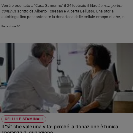
Chiesa
emopoietiche
Verrà presentato a “Casa Sanrermo” il 24 febbraio il libro
La mia partita
Chiesa
continua
scritto da Alberto Torresan e Alberta Bellussi. Una storia
autobiografica per sostenere la donazione delle cellule emopoietiche, in
collaborazione con Adoces
Fede
Redazione FC
e
spiritualità
Santi
Devozione
e
fede
Parola
del
giorno
Santo
del
giorno
Società
CELLULE STAMINALI
e
Il “sì” che vale una vita: perché la donazione è l’unica
valori
speranza di guarigione