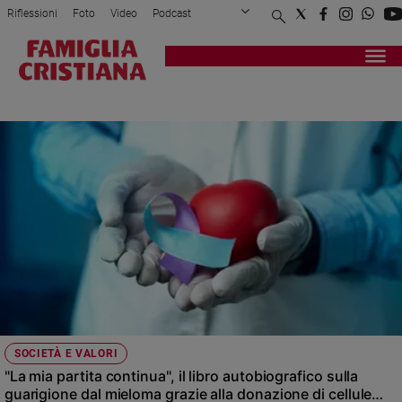
Riflessioni
Foto
Video
Podcast
Privacy Policy
Chi siamo
Contatti
Pubblicità
Attualità
Registrati
Redazione
Italia
ADOCES
Cronaca
Politica
Mondo
Economia
Legalità
e
giustizia
Sport
Interviste
Papa
SOCIETÀ E VALORI
Papa
"La mia partita continua", il libro autobiografico sulla
guarigione dal mieloma grazie alla donazione di cellule