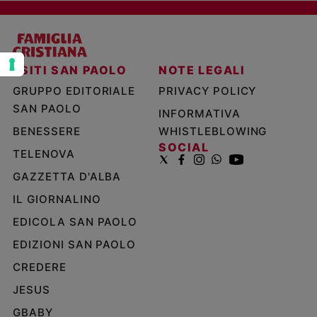
Policy
Chi
I SITI SAN PAOLO
NOTE LEGALI
siamo
GRUPPO EDITORIALE
PRIVACY POLICY
SAN PAOLO
Contatti
INFORMATIVA
BENESSERE
WHISTLEBLOWING
Pubblicità
SOCIAL
TELENOVA
GAZZETTA D'ALBA
Registrati
IL GIORNALINO
Redazione
EDICOLA SAN PAOLO
EDIZIONI SAN PAOLO
Social
CREDERE
JESUS
GBABY