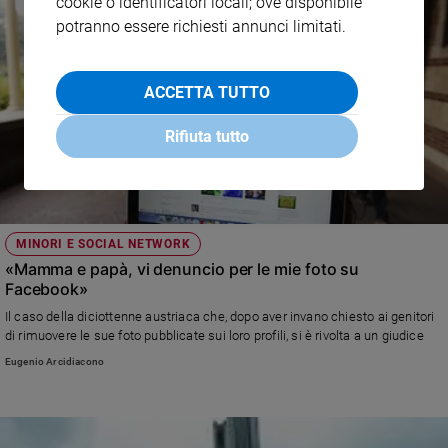
cookie o identificatori locali; ove disponibile
potranno essere richiesti annunci limitati.
ACCETTA TUTTO
Rifiuta tutto
MINORI E SOCIAL NETWORK
«Mamma e papà, vi denuncio per le mie foto su
Facebook»
Il caso della diciottenne austriaca che, dopo aver invano chiesto ai genitori
di rimuovere le sue foto pubblicate sui loro profili, si è rivolta a un giudice
Eugenio Arcidiacono