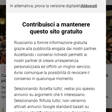
In alternativa, prova la versione digitale!
|
Abbonati
Contribuisci a mantenere
questo sito gratuito
Riusciamo a fornire informazione gratuita
grazie alla pubblicità erogata dai nostri partner.
Accettando i consensi richiesti permetti ai
nostri partner di creare un'esperienza
personalizzata ed offrirti un miglior servizio.
LA FINE DEL 2016
Avrai comunque la possibilità di revocare il
Capodanno: cenone in casa, ma quest'anno si spende di
consenso in qualunque momento.
più
Secondo i dati di Confesercenti, per festeggiare il 2017 si investiranno
Selezionando 'Accetta tutto', vedrai più spesso
complessivamente 2,6 miliardi di euro, con più attenzione per i prodotti
annunci su argomenti che ti interessano.
tipici e artigianali. Fra le mete turistiche, molto gettonate le città d'arte e le
Selezionando 'Rifiuta tutto', non verranno
località di montagna. All'estero, la destinazione preferita è l'Austria.
attivati annunci Google standard basati su