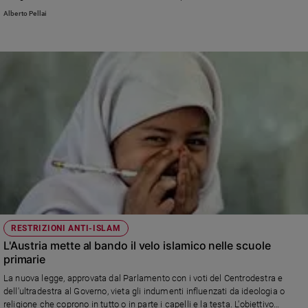
Ambiente
disponibilità di armi ad uso privato e l’incapacità della famiglia di chiedere
Alberto Pellai
aiuto e di accorgersi che qualcosa di grave sta accadendo al figlio
e
Creato
Volontariato
Diritti
Aziende
di
valore
Caso
della
settimana
Migranti
Diversità
e
RESTRIZIONI ANTI-ISLAM
inclusione
L'Austria mette al bando il velo islamico nelle scuole
Costume
primarie
La nuova legge, approvata dal Parlamento con i voti del Centrodestra e
Cultura
e
dell'ultradestra al Governo, vieta gli indumenti influenzati da ideologia o
spettacoli
religione che coprono in tutto o in parte i capelli e la testa. L'obiettivo