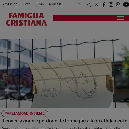
Riflessioni
Foto
Video
Podcast
Privacy Policy
Chi siamo
Contatti
Pubblicità
Attualità
Registrati
Redazione
Italia
AUSTRIA
Cronaca
Politica
Mondo
Economia
Legalità
e
giustizia
Sport
Interviste
Papa
PARLIAMONE INSIEME
Papa
Riconciliazione e perdono, le forme più alte di affidamento
Due opposte vicende ci interrogano sul modo in cui elaboriamo le ferite