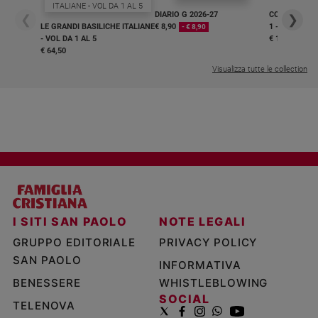
DIARIO G 2026-27
COLLANA ARS
❮
❯
LE GRANDI BASILICHE ITALIANE
€ 8,90
1 - 2
- € 8,90
- VOL DA 1 AL 5
€ 18,50
€ 64,50
Visualizza tutte le collection
I SITI SAN PAOLO
NOTE LEGALI
GRUPPO EDITORIALE
PRIVACY POLICY
SAN PAOLO
INFORMATIVA
BENESSERE
WHISTLEBLOWING
SOCIAL
TELENOVA