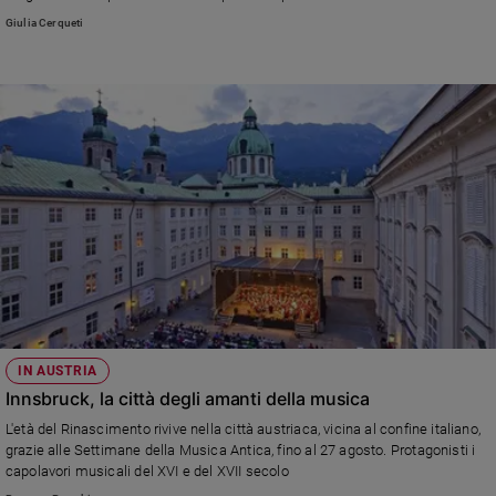
dichiarato della norma è la comunità musulmana.
Giulia Cerqueti
Sanremo
2026
Cinema,
Tv
e
streaming
Libri
Musica
Arte
Famiglia
ed
educazione
Genitori
IN AUSTRIA
e
Innsbruck, la città degli amanti della musica
figli
L'età del Rinascimento rivive nella città austriaca, vicina al confine italiano,
Nonni
grazie alle Settimane della Musica Antica, fino al 27 agosto. Protagonisti i
Coppia
capolavori musicali del XVI e del XVII secolo
Scuola