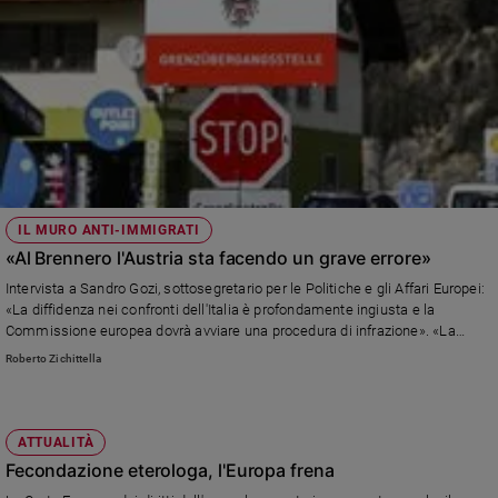
IL MURO ANTI-IMMIGRATI
«Al Brennero l'Austria sta facendo un grave errore»
Intervista a Sandro Gozi, sottosegretario per le Politiche e gli Affari Europei:
«La diffidenza nei confronti dell'Italia è profondamente ingiusta e la
Commissione europea dovrà avviare una procedura di infrazione». «La
visita del Papa a Lesbo ci ricorda che i diritti dei migranti sono i diritti di tutti
Roberto Zichittella
noi».
ATTUALITÀ
Fecondazione eterologa, l'Europa frena