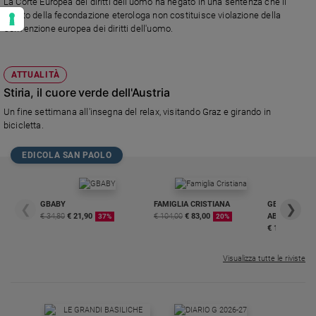
La Corte Europea dei diritti dell'uomo ha negato in una sentenza che il
divieto della fecondazione eterologa non costituisce violazione della
Convenzione europea dei diritti dell'uomo.
ATTUALITÀ
Stiria, il cuore verde dell'Austria
Un fine settimana all'insegna del relax, visitando Graz e girando in
bicicletta.
EDICOLA SAN PAOLO
GBABY
FAMIGLIA CRISTIANA
GBABY DIGITA
❮
❯
€ 34,80
€ 21,90
€ 104,00
€ 83,00
ABBONAMEN
37%
20%
€ 16,99
Visualizza tutte le riviste