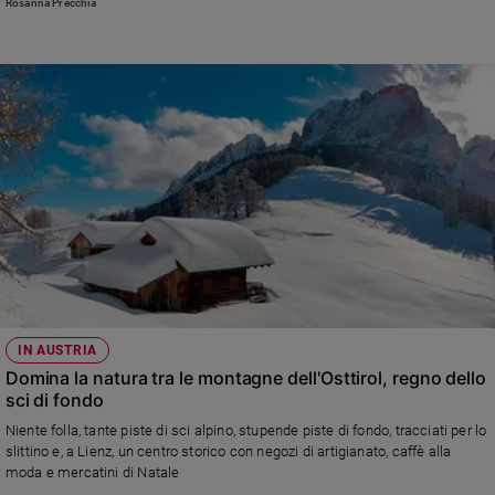
Rosanna Precchia
e
giovani
Adolescenza
Bioetica
Vai
Riflessioni
Foto
IN AUSTRIA
Video
Domina la natura tra le montagne dell'Osttirol, regno dello
sci di fondo
Podcast
Niente folla, tante piste di sci alpino, stupende piste di fondo, tracciati per lo
slittino e, a Lienz, un centro storico con negozi di artigianato, caffè alla
moda e mercatini di Natale
Privacy