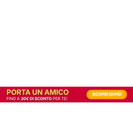
In alternativa, prova la versione digitale!
|
Abbonati
Contribuisci a mantenere questo sito gratuito
Riusciamo a fornire informazione gratuita grazie alla pubblicità erogata dai nostri
partner.
Accettando i consensi richiesti permetti ai nostri partner di creare un'esperienza