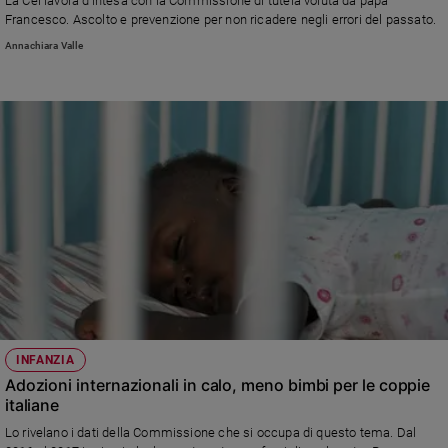
La Cei lavora d'intesa con la Commissione di tutela voluta da papa
Ambiente
Francesco. Ascolto e prevenzione per non ricadere negli errori del passato.
e
Annachiara Valle
Creato
Volontariato
Diritti
Aziende
di
valore
Caso
della
settimana
Migranti
Diversità
e
inclusione
INFANZIA
Costume
Adozioni internazionali in calo, meno bimbi per le coppie
italiane
Cultura
e
Lo rivelano i dati della Commissione che si occupa di questo tema. Dal
spettacoli