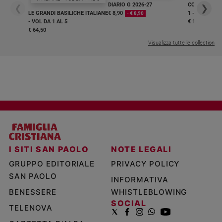
DIARIO G 2026-27
COLLANA ARS
❮
❯
LE GRANDI BASILICHE ITALIANE
€ 8,90
1 - 2
- € 8,90
- VOL DA 1 AL 5
€ 18,50
€ 64,50
Visualizza tutte le collection
I SITI SAN PAOLO
NOTE LEGALI
GRUPPO EDITORIALE
PRIVACY POLICY
SAN PAOLO
INFORMATIVA
BENESSERE
WHISTLEBLOWING
SOCIAL
TELENOVA