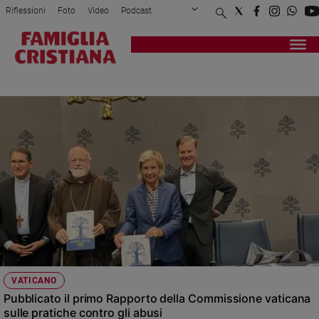
Riflessioni
Foto
Video
Podcast
Privacy Policy
Chi siamo
Contatti
Pubblicità
Attualità
Registrati
Redazione
Italia
COMMISSIONE
Cronaca
Politica
Mondo
Economia
Legalità
e
giustizia
Sport
Interviste
Papa
VATICANO
Papa
Pubblicato il primo Rapporto della Commissione vaticana
sulle pratiche contro gli abusi