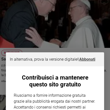
VATICANO
Santa Sede, nasce un superministero economico
In alternativa, prova la versione digitale!
|
Abbonati
Il Papa crea un Consiglio che «determina le politiche e le direttive» della
finanza vaticana, destinate poi a essere attuate da un'altra struttura nuova,
la Segreteria dell'economia. A capo del tutto: il cardinale George Pell,
Contribuisci a mantenere
arcivescovo di Sidney.
Alberto Bobbio
questo sito gratuito
Riusciamo a fornire informazione gratuita
grazie alla pubblicità erogata dai nostri partner.
Accettando i consensi richiesti permetti ai