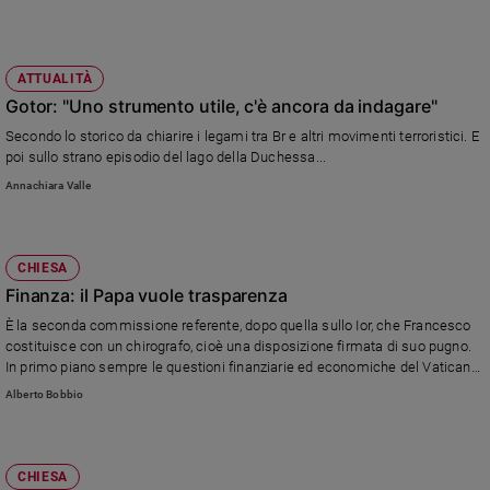
ATTUALITÀ
Gotor: "Uno strumento utile, c'è ancora da indagare"
Secondo lo storico da chiarire i legami tra Br e altri movimenti terroristici. E
poi sullo strano episodio del lago della Duchessa...
Annachiara Valle
CHIESA
Finanza: il Papa vuole trasparenza
È la seconda commissione referente, dopo quella sullo Ior, che Francesco
costituisce con un chirografo, cioè una disposizione firmata di suo pugno.
In primo piano sempre le questioni finanziarie ed economiche del Vaticano
che sembrano preoccupare particolarmente il Pontefice
Alberto Bobbio
CHIESA