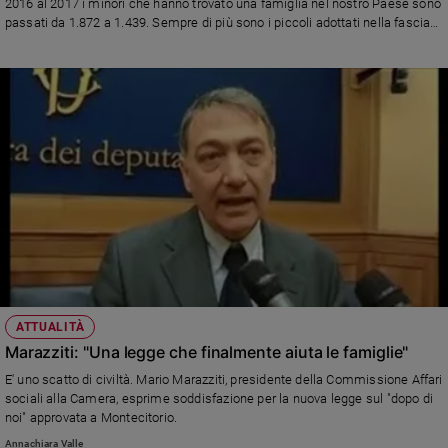
2016 al 2017 i minori che hanno trovato una famiglia nel nostro Paese sono
passati da 1.872 a 1.439. Sempre di più sono i piccoli adottati nella fascia
Sanremo
di età fra 5 e 9 anni.
2026
Cinema,
Tv
e
streaming
Libri
Musica
Arte
Famiglia
ed
educazione
Genitori
ATTUALITÀ
e
Marazziti: "Una legge che finalmente aiuta le famiglie"
figli
E' uno scatto di civiltà. Mario Marazziti, presidente della Commissione Affari
Nonni
sociali alla Camera, esprime soddisfazione per la nuova legge sul "dopo di
noi" approvata a Montecitorio.
Coppia
Scuola
Annachiara Valle