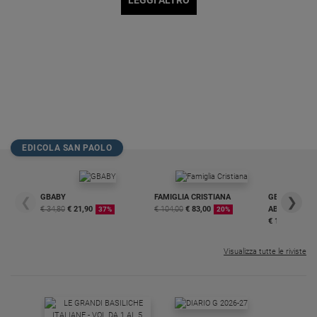
EDICOLA SAN PAOLO
GBABY
FAMIGLIA CRISTIANA
GBABY DIGITA
❮
❯
€ 34,80
€ 21,90
€ 104,00
€ 83,00
ABBONAMEN
37%
20%
€ 16,99
Visualizza tutte le riviste