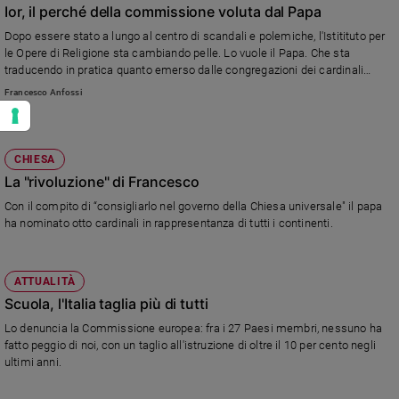
Ior, il perché della commissione voluta dal Papa
Dopo essere stato a lungo al centro di scandali e polemiche, l'Istitituto per
le Opere di Religione sta cambiando pelle. Lo vuole il Papa. Che sta
traducendo in pratica quanto emerso dalle congregazioni dei cardinali
prima del conclave. Si sono dimessi il direttore generale Paolo Cipriani e il
Francesco Anfossi
suo vice Massimo Tulli.
CHIESA
La "rivoluzione" di Francesco
Con il compito di “consigliarlo nel governo della Chiesa universale" il papa
ha nominato otto cardinali in rappresentanza di tutti i continenti.
ATTUALITÀ
Scuola, l'Italia taglia più di tutti
Lo denuncia la Commissione europea: fra i 27 Paesi membri, nessuno ha
fatto peggio di noi, con un taglio all'istruzione di oltre il 10 per cento negli
ultimi anni.