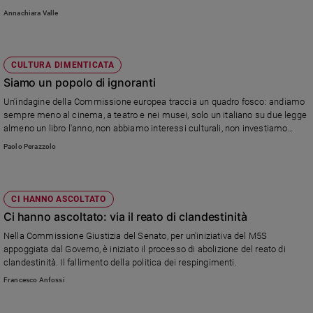
Annachiara Valle
CULTURA DIMENTICATA
Siamo un popolo di ignoranti
Un'indagine della Commissione europea traccia un quadro fosco: andiamo
sempre meno al cinema, a teatro e nei musei, solo un italiano su due legge
almeno un libro l'anno, non abbiamo interessi culturali, non investiamo
nell'educazione... La situazione è peggiore che negli altri Paesi. E la causa
Paolo Perazzolo
non è soltanto la crisi economica...
CI HANNO ASCOLTATO
Ci hanno ascoltato: via il reato di clandestinità
Nella Commissione Giustizia del Senato, per un'iniziativa del M5S
appoggiata dal Governo, è iniziato il processo di abolizione del reato di
clandestinità. Il fallimento della politica dei respingimenti.
Francesco Anfossi