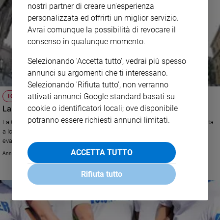
nostri partner di creare un'esperienza
personalizzata ed offrirti un miglior servizio.
Avrai comunque la possibilità di revocare il
consenso in qualunque momento.
Selezionando 'Accetta tutto', vedrai più spesso
annunci su argomenti che ti interessano.
Selezionando 'Rifiuta tutto', non verranno
attivati annunci Google standard basati su
IOR
La finanza sotto Francesco
cookie o identificatori locali; ove disponibile
potranno essere richiesti annunci limitati.
La Commissione degli otto cardinali chiude la sessione dei lavori dedicata
a Ior e dicasteri economici. In arrivo una riforma nel segno dell'uso
evangelico dei beni
ACCETTA TUTTO
Annachiara Valle
Rifiuta tutto