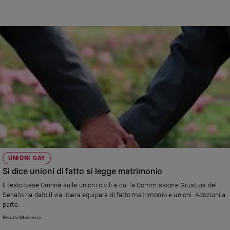
e
giovani
Adolescenza
Bioetica
Vai
Riflessioni
Foto
UNIONI GAY
Si dice unioni di fatto si legge matrimonio
Video
Il testo base Cirinnà sulle unioni civili a cui la Commissione Giustizia del
Senato ha dato il via libera equipara di fatto matrimonio e unioni. Adozioni a
Podcast
parte.
Renata Maderna
Privacy