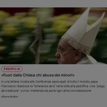
Policy
Chi
siamo
Contatti
Pubblicità
Registrati
PEDOFILIA
Redazione
«Fuori dalla Chiesa chi abusa dei minori»
In una lettera inviata alle Conferenze episcopali di tutto il mondo, papa
Francesco ribadisce la "tolleranza zero" nella lotta alla pedofilia. Una "piaga
Social
da sradicare", scrive, mettendo da parte ogni altra considerazione
Alberto Bobbio