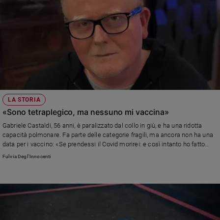
LA STORIA
«Sono tetraplegico, ma nessuno mi vaccina»
Gabriele Castaldi, 56 anni, è paralizzato dal collo in giù, e ha una ridotta
capacità polmonare. Fa parte delle categorie fragili, ma ancora non ha una
data per i vaccino: «Se prendessi il Covid morirei: e così intanto ho fatto
testamento»
Fulvia Degl'Innocenti