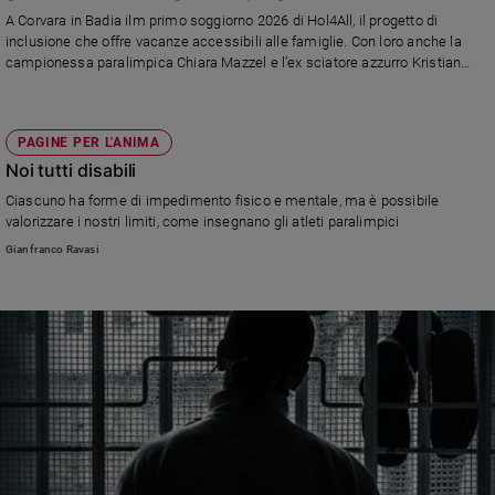
Chiesa
Fondazione Allianz Umana Mente
A Corvara in Badia ilm primo soggiorno 2026 di Hol4All, il progetto di
Chiesa
inclusione che offre vacanze accessibili alle famiglie. Con loro anche la
campionessa paralimpica Chiara Mazzel e l’ex sciatore azzurro Kristian
Ghedina
Fede
e
spiritualità
PAGINE PER L'ANIMA
Santi
Noi tutti disabili
Devozione
Ciascuno ha forme di impedimento fisico e mentale, ma è possibile
e
valorizzare i nostri limiti, come insegnano gli atleti paralimpici
fede
Gianfranco Ravasi
Parola
del
giorno
Santo
del
giorno
Società
e
valori