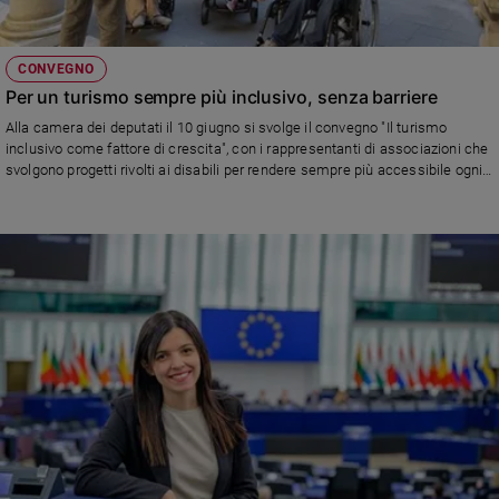
e
giovani
CONVEGNO
Adolescenza
Per un turismo sempre più inclusivo, senza barriere
Bioetica
Alla camera dei deputati il 10 giugno si svolge il convegno "Il turismo
inclusivo come fattore di crescita", con i rappresentanti di associazioni che
svolgono progetti rivolti ai disabili per rendere sempre più accessibile ogni
Vai
tipo di esperienza turistica. Tra queste Ruote a Spasso APS che ha come
motto "mai arrendersi"
Riflessioni
Foto
Video
Podcast
Privacy