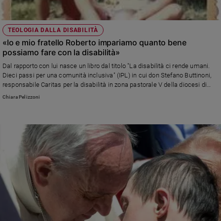
TEOLOGIA DALLA DISABILITÀ
«Io e mio fratello Roberto impariamo quanto bene
possiamo fare con la disabilità»
Dal rapporto con lui nasce un libro dal titolo "La disabilità ci rende umani.
Dieci passi per una comunità inclusiva" (IPL) in cui don Stefano Buttinoni,
responsabile Caritas per la disabilità in zona pastorale V della diocesi di
Milano, offre gli strumenti per ripensare una comunità più inclusiva (in
Chiara Pelizzoni
copertina, Stefano e Roberto quando avevano 5 e 12 anni)