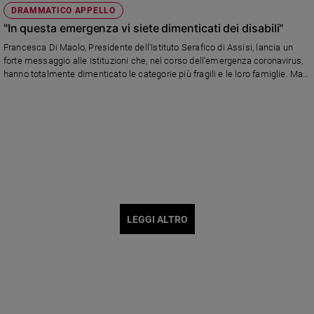
DRAMMATICO APPELLO
"In questa emergenza vi siete dimenticati dei disabili"
Francesca Di Maolo, Presidente dell’Istituto Serafico di Assisi, lancia un
forte messaggio alle Istituzioni che, nel corso dell’emergenza coronavirus,
hanno totalmente dimenticato le categorie più fragili e le loro famiglie. Ma
non solo, la normativa del periodo emergenziale penalizza in molti casi il
Terzo Settore e tutta la sanità non profit
LEGGI ALTRO