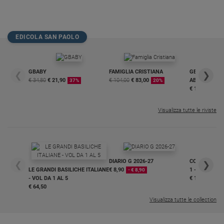
EDICOLA SAN PAOLO
GBABY
FAMIGLIA CRISTIANA
GBABY DIGITA
❮
❯
€ 34,80
€ 21,90
€ 104,00
€ 83,00
ABBONAMEN
37%
20%
€ 16,99
Visualizza tutte le riviste
DIARIO G 2026-27
COLLANA ARS
❮
❯
LE GRANDI BASILICHE ITALIANE
€ 8,90
1 - 2
- € 8,90
- VOL DA 1 AL 5
€ 18,50
€ 64,50
Visualizza tutte le collection