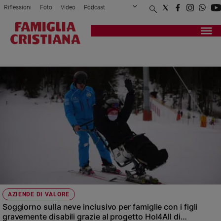
Riflessioni
Foto
Video
Podcast
Privacy Policy
Chi siamo
Contatti
Pubblicità
Attualità
Registrati
Redazione
Italia
DISABILI
Cronaca
Politica
Mondo
Economia
Legalità
e
giustizia
Sport
Interviste
Papa
AZIENDE DI VALORE
Papa
Soggiorno sulla neve inclusivo per famiglie con i figli
gravemente disabili grazie al progetto Hol4All di