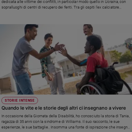
dedicata alle vittime dei conflitti, in particolar modo quello in Ucraina, con
sopralluoghi di centri di recupero dei feriti. Tra gli ospiti l'ex calciatore
ucraino Andrij Ševčenko, lo scrittore Eraldo Affinati, la coppia di violinisti per
la pace Ksenia Milas e Oleksandr Semchuk e il vescovo di Leopoli
STORIE INTENSE
Quando le vite e le storie degli altri ci insegnano a vivere
In occasione della Giornata della Disabilità, ho conosciuto la storia di Tania,
ragazza di 35 anni con la sindrome di Williams. Il suo racconto, le sue
esperienze, le sue battaglie.. Insomma una fonte di ispirazione che insegna