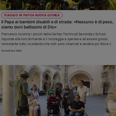
Sanremo
2026
VIAGGIO IN PAPUA NUOVA GUINEA
Cinema,
Il Papa ai bambini disabili e di strada: «Nessuno è di peso,
Tv
siamo doni bellissimi di Dio»
e
Francesco incontra i piccoli della Caritas Technical Secondary School,
streaming
risponde alle loro domande e li incoraggia a sperare e ad essere gioiosi,
Libri
nonostante tutto, ricordando che tutti sono chiamati a rendere più felice il
Musica
mondo
Annachiara Valle
Arte
Famiglia
ed
educazione
Genitori
e
figli
Nonni
Coppia
Scuola