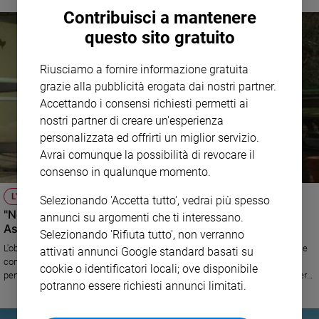
Contribuisci a mantenere
questo sito gratuito
Riusciamo a fornire informazione gratuita
grazie alla pubblicità erogata dai nostri partner.
Accettando i consensi richiesti permetti ai
nostri partner di creare un'esperienza
personalizzata ed offrirti un miglior servizio.
Avrai comunque la possibilità di revocare il
consenso in qualunque momento.
L'INIZIATIVA
Selezionando 'Accetta tutto', vedrai più spesso
"Non facciamo miracoli", la campagna del Serafico di
annunci su argomenti che ti interessano.
Assisi per le cure ai disabili
Selezionando 'Rifiuta tutto', non verranno
L'obiettivo è quello di garantire la piena accessibilità alle cure alle persone
attivati annunci Google standard basati su
con disabilità attraverso il potenziamento degli ambulatori specialistici
cookie o identificatori locali; ove disponibile
pensati a misura per loro. Fino al 18 luglio è possibile contribuire al numero
potranno essere richiesti annunci limitati.
solidale 45583