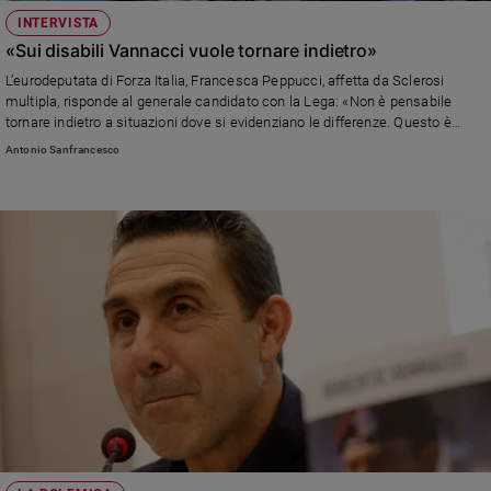
INTERVISTA
Policy
«Sui disabili Vannacci vuole tornare indietro»
Chi
L’eurodeputata di Forza Italia, Francesca Peppucci, affetta da Sclerosi
multipla, risponde al generale candidato con la Lega: «Non è pensabile
siamo
tornare indietro a situazioni dove si evidenziano le differenze. Questo è
intollerabile e discriminatorio. Vivo una condizione di disabilità e mi sento di
Antonio Sanfrancesco
parlare per tante persone che sono nella mia stessa situazione»
Contatti
Pubblicità
Registrati
Redazione
Social