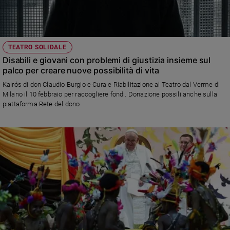
Ambiente
e
Creato
Volontariato
TEATRO SOLIDALE
Diritti
Disabili e giovani con problemi di giustizia insieme sul
Aziende
palco per creare nuove possibilità di vita
di
Kairós di don Claudio Burgio e Cura e Riabilitazione al Teatro dal Verme di
valore
Milano il 10 febbraio per raccogliere fondi. Donazione possili anche sulla
Caso
piattaforma Rete del dono
della
settimana
Migranti
Diversità
e
inclusione
Costume
Cultura
e
spettacoli