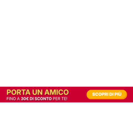
In alternativa, prova la versione digitale!
|
Abbonati
Contribuisci a mantenere questo sito gratuito
Riusciamo a fornire informazione gratuita grazie alla pubblicità erogata dai nostri
partner.
Accettando i consensi richiesti permetti ai nostri partner di creare un'esperienza