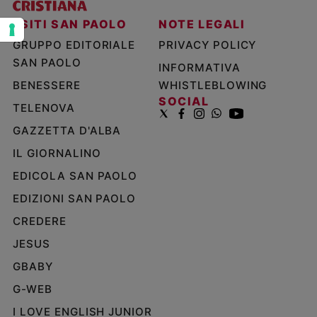
Policy
I SITI SAN PAOLO
NOTE LEGALI
GRUPPO EDITORIALE
PRIVACY POLICY
Chi
SAN PAOLO
INFORMATIVA
siamo
BENESSERE
WHISTLEBLOWING
SOCIAL
TELENOVA
Contatti
GAZZETTA D'ALBA
Pubblicità
IL GIORNALINO
EDICOLA SAN PAOLO
Registrati
EDIZIONI SAN PAOLO
Redazione
CREDERE
JESUS
Social
GBABY
G-WEB
I LOVE ENGLISH JUNIOR