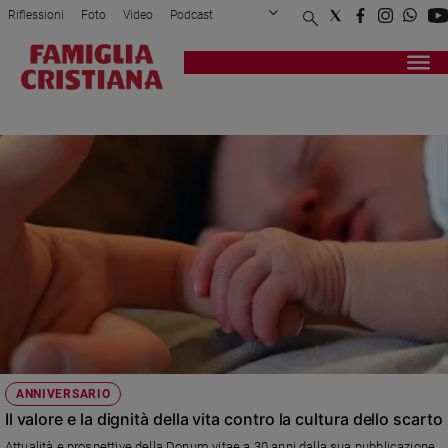
Riflessioni
Foto
Video
Podcast
Privacy Policy
Chi siamo
Contatti
Pubblicità
Attualità
Registrati
Redazione
Italia
EMBRIONE
Cronaca
Politica
Mondo
Economia
Legalità
e
giustizia
Sport
Interviste
Papa
ANNIVERSARIO
Papa
Il valore e la dignità della vita contro la cultura dello scarto
Attualità e prospettive della Donum vitae a 30 anni dalla sua pubblicazione.