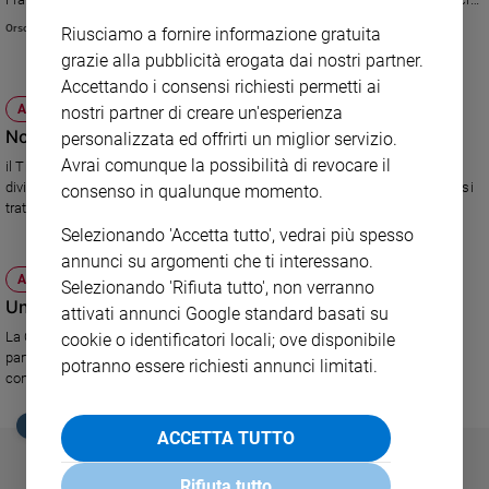
ed etici. Primo tra tutti l'eugenetica.
Sanremo
Orsola Vetri
Riusciamo a fornire informazione gratuita
2026
grazie alla pubblicità erogata dai nostri partner.
Cinema,
Accettando i consensi richiesti permetti ai
Tv
ATTUALITÀ
nostri partner di creare un'esperienza
e
No alla ricerca con gli embrioni
personalizzata ed offrirti un miglior servizio.
streaming
Avrai comunque la possibilità di revocare il
il Tribunale di Firenze ha rinviato la Legge 40 alla Consulta, in merito al
Libri
divieto di utilizzo ai fini della ricerca degli embrioni in sovrannumero. Ma si
consenso in qualunque momento.
Musica
tratta di vite umane.
Selezionando 'Accetta tutto', vedrai più spesso
Arte
annunci su argomenti che ti interessano.
Famiglia
ATTUALITÀ
Selezionando 'Rifiuta tutto', non verranno
ed
Una sentenza contro l'embrione
attivati annunci Google standard basati su
educazione
La Corte di Strasburgo dà ragione a una coppia italiana: è incoerente la
cookie o identificatori locali; ove disponibile
Genitori
parte della nostra legge che vieta la diagnosi preimpianto. L'opinione
potranno essere richiesti annunci limitati.
e
contraria del Movimento per la vita.
figli
EDICOLA SAN PAOLO
Nonni
ACCETTA TUTTO
Coppia
Rifiuta tutto
Scuola