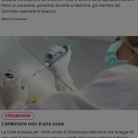
Chiesa
Parla un sacerdote, genetista, docente a Medicina, già membro del
Chiesa
Comitato nazionale di bioetica.
Roberto Colombo
Fede
e
spiritualità
Santi
Devozione
e
fede
Parola
del
giorno
Santo
del
giorno
STRASBURGO
Società
L'embrione non è una cosa
e
valori
La Corte europea per i diritti umani di Strasburgo stabilisce che la legge 40
non viola la Convenzione europea sui diritti dell'uomo vietando di fornire