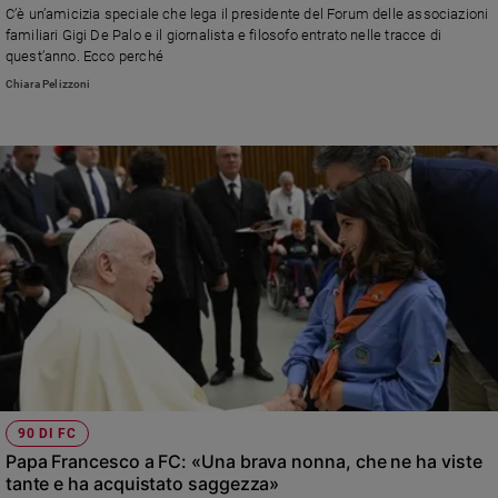
C’è un’amicizia speciale che lega il presidente del Forum delle associazioni
e
familiari Gigi De Palo e il giornalista e filosofo entrato nelle tracce di
giovani
quest’anno. Ecco perché
Adolescenza
Chiara Pelizzoni
Bioetica
Vai
Riflessioni
Foto
Video
Podcast
90 DI FC
Papa Francesco a FC: «Una brava nonna, che ne ha viste
tante e ha acquistato saggezza»
Privacy