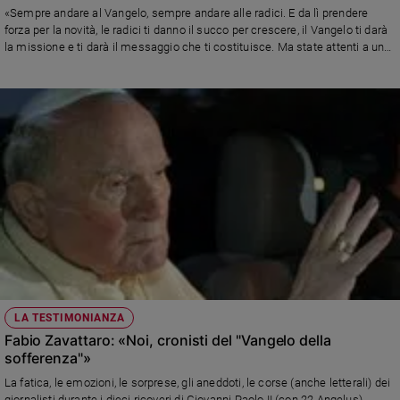
«Sempre andare al Vangelo, sempre andare alle radici. E da lì prendere
Policy
forza per la novità, le radici ti danno il succo per crescere, il Vangelo ti darà
la missione e ti darà il messaggio che ti costituisce. Ma state attenti a un
pericolo di oggi: purtroppo si confonde l’andare in profondità con l’andare
Chi
indietro...» Riportiamo il discorso integrale che papa Francesco, nella
siamo
giornata di Sabato 21 Maggio, ha pronunciato durante l'Udienza con i lettori
di FC
Contatti
Pubblicità
Registrati
Redazione
LA TESTIMONIANZA
Social
Fabio Zavattaro: «Noi, cronisti del "Vangelo della
sofferenza"»
La fatica, le emozioni, le sorprese, gli aneddoti, le corse (anche letterali) dei
giornalisti durante i dieci ricoveri di Giovanni Paolo II (con 22 Angelus)