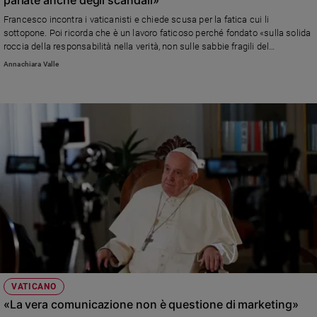
Ambiente
Francesco incontra i vaticanisti e chiede scusa per la fatica cui li
e
sottopone. Poi ricorda che è un lavoro faticoso perché fondato «sulla solida
Creato
roccia della responsabilità nella verità, non sulle sabbie fragili del
Volontariato
chiacchiericcio e delle letture ideologiche»
Annachiara Valle
Diritti
Aziende
di
valore
Caso
della
settimana
Migranti
Diversità
e
inclusione
Costume
Cultura
VATICANO
e
«La vera comunicazione non è questione di marketing»
spettacoli