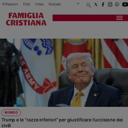
Riflessioni
Foto
Video
Podcast
Privacy Policy
Chi siamo
Contatti
Pubblicità
Attualità
Registrati
Redazione
Italia
GIORNALISTI
Cronaca
Politica
Mondo
Economia
Legalità
e
giustizia
Sport
Interviste
Papa
MONDO
Papa
Trump e le “razze inferiori” per giustificare l’uccisione dei
civili