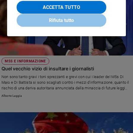
ACCETTA TUTTO
Rifiuta tutto
M5S E INFORMAZIONE
Quel vecchio vizio di insultare i giornalisti
Non sono tanto gravi i toni sprezzanti e grevi con cui i leader del M5s Di
Maio e Di Battista si sono scagliati contro i mezzi d'informazione, quanto il
rischio di una deriva autoritaria annunciata dalla minaccia di future leggi
sulla stampa
Alberto Laggia