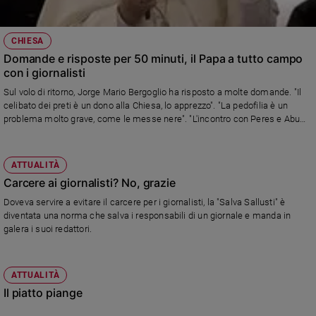
CHIESA
Domande e risposte per 50 minuti, il Papa a tutto campo
con i giornalisti
Sul volo di ritorno, Jorge Mario Bergoglio ha risposto a molte domande. "Il
celibato dei preti è un dono alla Chiesa, lo apprezzo". "La pedofilia è un
problema molto grave, come le messe nere". "L'incontro con Peres e Abu
Mazen sarà di preghiera". "Allo Ior sono stati chiusi 1.600 conti di persone
che non ne avevano diritto".
ATTUALITÀ
Carcere ai giornalisti? No, grazie
Doveva servire a evitare il carcere per i giornalisti, la "Salva Sallusti" è
diventata una norma che salva i responsabili di un giornale e manda in
galera i suoi redattori.
ATTUALITÀ
Il piatto piange