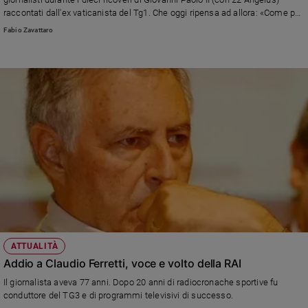
raccontati dall'ex vaticanista del Tg1. Che oggi ripensa ad allora: «Come per
Jorge Mario Bergoglio anche per Karol Wojtyla il dover andare in ospedale
Fabio Zavattaro
era un modo per stare accanto a chi è malato, specialmente ai bambini che
lottano contro il tumore vicino alla stanza dei Papi»
ATTUALITÀ
Addio a Claudio Ferretti, voce e volto della RAI
Il giornalista aveva 77 anni. Dopo 20 anni di radiocronache sportive fu
conduttore del TG3 e di programmi televisivi di successo.