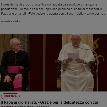
Chiesa
Il presidente Usa, con una tattica collaudata da secoli, de umanizza le
Chiesa
popolazioni. Più facile così che l’opinione pubblica si abitui ai massacri. Il
Papa ai giornalisti: «Fate vedere la guerra con gli occhi delle vittime per non
trasformarle in videogame»
Fede
Annachiara Valle
e
spiritualità
Santi
Devozione
e
fede
Parola
del
giorno
Santo
del
giorno
Società
UDIENZA
e
Il Papa ai giornalisti: «Grazie per la delicatezza con cui
valori
parlate anche degli scandali»