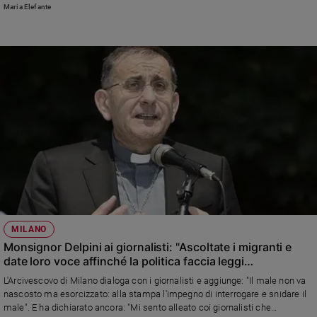
notizie anche gratis, è sempre più difficile evitare le fake news e occorre
Maria Elefante
imparare a riconoscere la buona comunicazione. Fin dalla scuola. Presente
agli incontri negli istituti, il Vescovo di Caserta, monsignor Giovanni D’Alise,
ha ricordato che la democrazia impone giornalisti di grande professionalità
per raccontare ciò che accade, ma bisogna anche contemperare la voglia
di protagonismo dei cittadini che vogliono far sentire la loro voce. È qui il
discrimine tra il vero professionista, a cui si chiede accuratezza, e chi parla
da cittadino giornalista.
MILANO
Monsignor Delpini ai giornalisti: "Ascoltate i migranti e
date loro voce affinché la politica faccia leggi
lungimiranti"
L'Arcivescovo di Milano dialoga con i giornalisti e aggiunge: "Il male non va
nascosto ma esorcizzato: alla stampa l'impegno di interrogare e snidare il
male". E ha dichiarato ancora: "Mi sento alleato coi giornalisti che