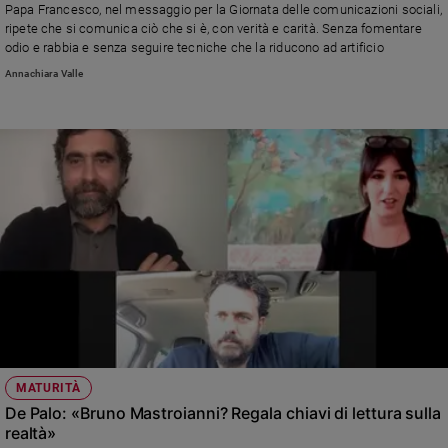
Papa Francesco, nel messaggio per la Giornata delle comunicazioni sociali,
Sanremo
ripete che si comunica ciò che si è, con verità e carità. Senza fomentare
2026
odio e rabbia e senza seguire tecniche che la riducono ad artificio
Cinema,
Annachiara Valle
Tv
e
streaming
Libri
Musica
Arte
Famiglia
ed
educazione
Genitori
e
figli
MATURITÀ
Nonni
De Palo: «Bruno Mastroianni? Regala chiavi di lettura sulla
Coppia
realtà»
Scuola