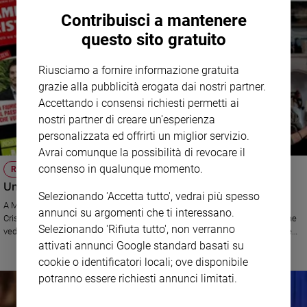
Contribuisci a mantenere
questo sito gratuito
Riusciamo a fornire informazione gratuita
grazie alla pubblicità erogata dai nostri partner.
Accettando i consensi richiesti permetti ai
nostri partner di creare un'esperienza
personalizzata ed offrirti un miglior servizio.
Avrai comunque la possibilità di revocare il
consenso in qualunque momento.
RICONOSCIMENTI
Un premio importante per Famiglia cristiana
Selezionando 'Accetta tutto', vedrai più spesso
A Maria Elefante il "Natale Ucsi" per un articolo apparso su Famiglia
annunci su argomenti che ti interessano.
Cristana lo scorso gennaio e dedicato alla mamma coraggio di Napoli che
Selezionando 'Rifiuta tutto', non verranno
vede il figlio ridotto in fin di vita dai bulli del quartiere ma che ugualmente
tende la mano per offrire una possibilità di riscatto
attivati annunci Google standard basati su
cookie o identificatori locali; ove disponibile
potranno essere richiesti annunci limitati.