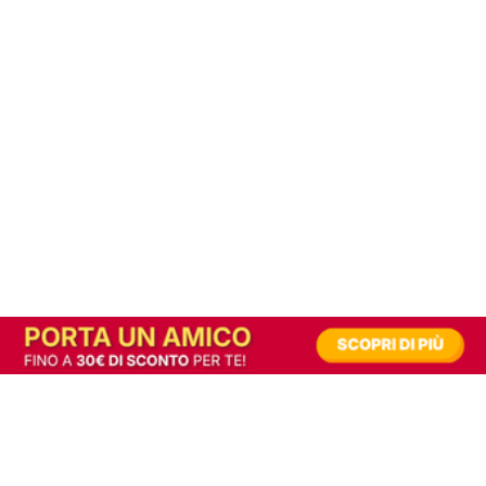
In alternativa, prova la versione digitale!
|
Abbonati
Contribuisci a mantenere questo sito gratuito
Riusciamo a fornire informazione gratuita grazie alla pubblicità erogata dai nostri
partner.
Accettando i consensi richiesti permetti ai nostri partner di creare un'esperienza