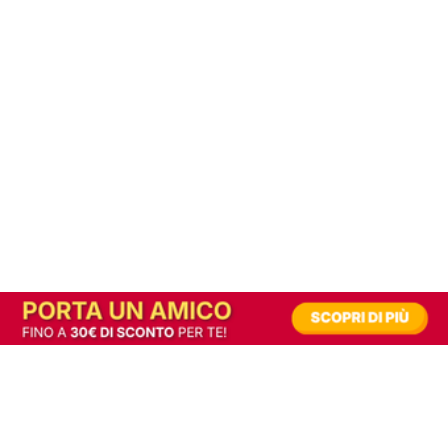
In alternativa, prova la versione digitale!
|
Abbonati
Contribuisci a mantenere questo sito gratuito
Riusciamo a fornire informazione gratuita grazie alla pubblicità erogata dai nostri
partner.
Accettando i consensi richiesti permetti ai nostri partner di creare un'esperienza