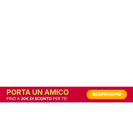
In alternativa, prova la versione digitale!
|
Abbonati
Contribuisci a mantenere questo sito gratuito
Riusciamo a fornire informazione gratuita grazie alla pubblicità erogata dai nostri
partner.
Accettando i consensi richiesti permetti ai nostri partner di creare un'esperienza