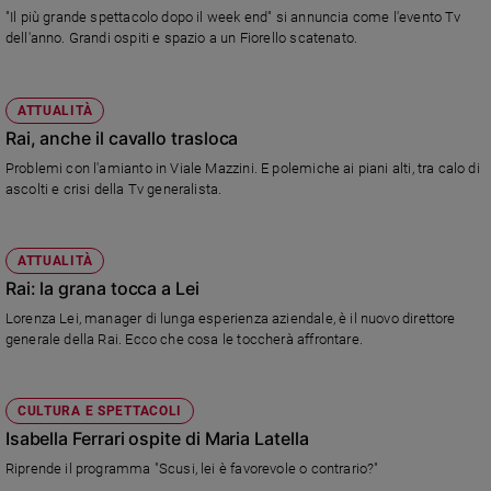
Ambiente
"Il più grande spettacolo dopo il week end" si annuncia come l'evento Tv
e
dell'anno. Grandi ospiti e spazio a un Fiorello scatenato.
Creato
Volontariato
ATTUALITÀ
Diritti
Rai, anche il cavallo trasloca
Aziende
Problemi con l'amianto in Viale Mazzini. E polemiche ai piani alti, tra calo di
di
ascolti e crisi della Tv generalista.
valore
Caso
della
ATTUALITÀ
settimana
Rai: la grana tocca a Lei
Migranti
Lorenza Lei, manager di lunga esperienza aziendale, è il nuovo direttore
Diversità
generale della Rai. Ecco che cosa le toccherà affrontare.
e
inclusione
Costume
CULTURA E SPETTACOLI
Isabella Ferrari ospite di Maria Latella
Cultura
e
Riprende il programma "Scusi, lei è favorevole o contrario?"
spettacoli