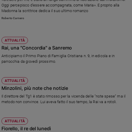
Chiesa
Oggi percepisco d’essere accompagnata, come Maria». E proprio alla
Chiesa
Madonna la scrittrice dedica il suo ultimo romanzo
Roberto Carnero
Fede
e
spiritualità
ATTUALITÀ
Santi
Rai, una "Concordia" a Sanremo
Devozione
Anticipiamo il Primo Piano di Famiglia Cristiana n. 9, in edicola e in
e
parrocchia da giovedì prossimo.
fede
Parola
del
ATTUALITÀ
giorno
Minzolini, più note che notizie
Santo
Il direttore del Tg1 è stato rimosso per la vicenda delle "note spese" ma il
del
metodo non convince. Lui aveva fatto il suo tempo, la Rai va a rotoli.
giorno
Società
e
ATTUALITÀ
valori
Fiorello, il re del lunedì