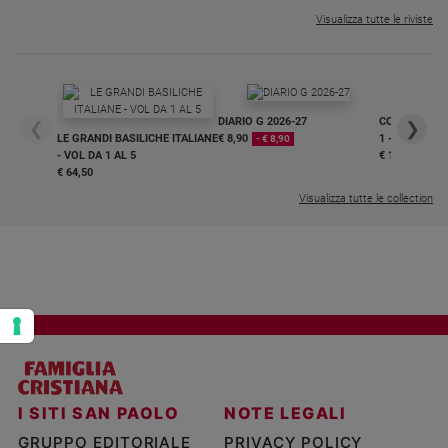
Visualizza tutte le riviste
Policy
Chi
siamo
DIARIO G 2026-27
COLLANA ARS
❮
❯
LE GRANDI BASILICHE ITALIANE
€ 8,90
1 - 2
- € 8,90
Contatti
- VOL DA 1 AL 5
€ 18,50
€ 64,50
Visualizza tutte le collection
Pubblicità
Registrati
Redazione
Social
I SITI SAN PAOLO
NOTE LEGALI
GRUPPO EDITORIALE
PRIVACY POLICY