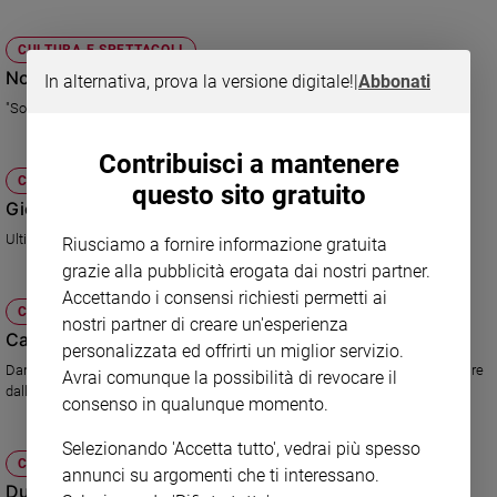
Sanremo
CULTURA E SPETTACOLI
2026
Nove mesi di attesa
In alternativa, prova la versione digitale!
|
Abbonati
Cinema,
Tv
"Sonia è incinta" racconta una gravidanza passo dopo passo
e
streaming
Contribuisci a mantenere
Libri
CULTURA E SPETTACOLI
questo sito gratuito
Gioele Dix ospite di Maria Latella
Musica
Arte
Ultima puntata per il programma "Scusi, lei è favorevole o contrario'"
Riusciamo a fornire informazione gratuita
grazie alla pubblicità erogata dai nostri partner.
Famiglia
Accettando i consensi richiesti permetti ai
ed
CULTURA E SPETTACOLI
educazione
nostri partner di creare un'esperienza
Carlà, un'analisi della premiére dame
personalizzata ed offrirti un miglior servizio.
Genitori
Daniele Protti e i suoi ospiti raccontano la vita delle donne di oggi. A partire
Avrai comunque la possibilità di revocare il
e
dalla Bruni.
consenso in qualunque momento.
figli
Nonni
Selezionando 'Accetta tutto', vedrai più spesso
Coppia
CULTURA E SPETTACOLI
annunci su argomenti che ti interessano.
Due donne e uno chef per nuove ricette
Scuola