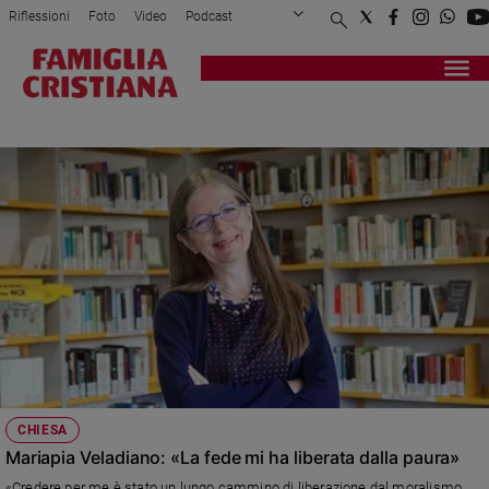
Riflessioni
Foto
Video
Podcast
Privacy Policy
Chi siamo
Contatti
Pubblicità
Attualità
Registrati
Redazione
Italia
LEI
Cronaca
Politica
Mondo
Economia
Legalità
e
giustizia
Sport
Interviste
Papa
CHIESA
Papa
Mariapia Veladiano: «La fede mi ha liberata dalla paura»
«Credere per me è stato un lungo cammino di liberazione dal moralismo.