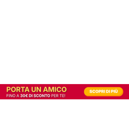
In alternativa, prova la versione digitale!
|
Abbonati
Contribuisci a mantenere questo sito gratuito
Riusciamo a fornire informazione gratuita grazie alla pubblicità erogata dai nostri
partner.
Accettando i consensi richiesti permetti ai nostri partner di creare un'esperienza