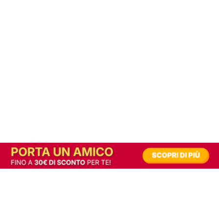
In alternativa, prova la versione digitale!
|
Abbonati
Contribuisci a mantenere questo sito gratuito
Riusciamo a fornire informazione gratuita grazie alla pubblicità erogata dai nostri
partner.
Accettando i consensi richiesti permetti ai nostri partner di creare un'esperienza