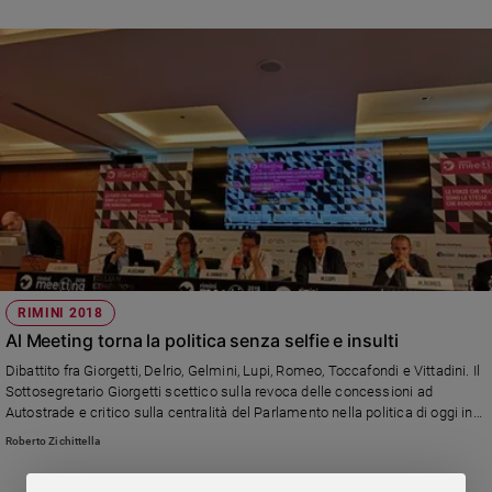
RIMINI 2018
Al Meeting torna la politica senza selfie e insulti
Dibattito fra Giorgetti, Delrio, Gelmini, Lupi, Romeo, Toccafondi e Vittadini. Il
Sottosegretario Giorgetti scettico sulla revoca delle concessioni ad
Autostrade e critico sulla centralità del Parlamento nella politica di oggi in
Italia. Cottarelli: "Più del reddito di cittadinanza i giovani avrebbero bisogno
Roberto Zichittella
di una opportunità di cittadinanza"