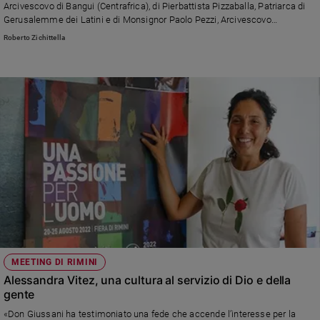
Arcivescovo di Bangui (Centrafrica), di Pierbattista Pizzaballa, Patriarca di
Policy
Gerusalemme dei Latini e di Monsignor Paolo Pezzi, Arcivescovo
Metropolita della Madre di Dio a Mosca. Calorosi messaggi di Papa
Roberto Zichittella
Francesco e del Presidente Mattarella.
Chi
siamo
Contatti
Pubblicità
Registrati
Redazione
Social
MEETING DI RIMINI
Alessandra Vitez, una cultura al servizio di Dio e della
gente
«Don Giussani ha testimoniato una fede che accende l’interesse per la