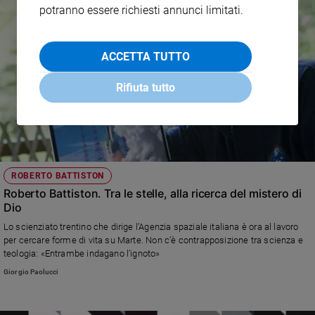
potranno essere richiesti annunci limitati.
ACCETTA TUTTO
Rifiuta tutto
ROBERTO BATTISTON
Roberto Battiston. Tra le stelle, alla ricerca del mistero di
Dio
Lo scienziato trentino che dirige l’Agenzia spaziale italiana è ora al lavoro
per cercare forme di vita su Marte. Non c’è contrapposizione tra scienza e
teologia: «Entrambe indagano l’ignoto»
Giorgio Paolucci