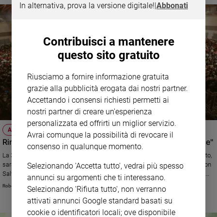
In alternativa, prova la versione digitale!
|
Abbonati
Contribuisci a mantenere
questo sito gratuito
Riusciamo a fornire informazione gratuita
grazie alla pubblicità erogata dai nostri partner.
Accettando i consensi richiesti permetti ai
nostri partner di creare un'esperienza
personalizzata ed offrirti un miglior servizio.
ATTUALITÀ
Avrai comunque la possibilità di revocare il
Rimini: al via il Meeting 2018, che riflette su "l'uomo felice"
consenso in qualunque momento.
La 39a edizione della manifestazione, prevista a Rimini dal 19 al 25 agosto,
sarà snobbata dai grillini, ma parteciperanno vari ministri leghisti (però non
Selezionando 'Accetta tutto', vedrai più spesso
Salvini). Grande attenzione ai temi dell'economia e della scienza. Attesi i
annunci su argomenti che ti interessano.
cardinali Tegle e Scola.
Roberto Zichittella
Selezionando 'Rifiuta tutto', non verranno
attivati annunci Google standard basati su
cookie o identificatori locali; ove disponibile