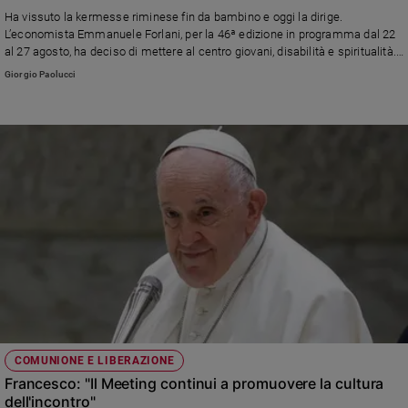
Chiesa
Ha vissuto la kermesse riminese fin da bambino e oggi la dirige.
Chiesa
L’economista Emmanuele Forlani, per la 46ª edizione in programma dal 22
al 27 agosto, ha deciso di mettere al centro giovani, disabilità e spiritualità.
E spiega: «Il nostro compito è mostrare che si può iniettare speranza anche
Fede
Giorgio Paolucci
nel deserto»
e
spiritualità
Santi
Devozione
e
fede
Parola
del
giorno
Santo
del
giorno
Società
COMUNIONE E LIBERAZIONE
e
Francesco: "Il Meeting continui a promuovere la cultura
valori
dell'incontro"