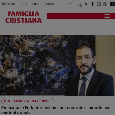
Riflessioni
Foto
Video
Podcast
Privacy Policy
Chi siamo
Contatti
Pubblicità
Attualità
Registrati
Redazione
Italia
MEETING DI RIMINI
Cronaca
Politica
Mondo
Economia
Legalità
e
giustizia
Sport
Interviste
Papa
PER L’AMICIZIA TRA I POPOLI
Papa
Emmanuele Forlani: «Insieme, per costruire il mondo con
mattoni nuovi»