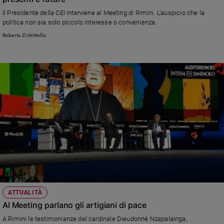
e
Il Presidente della CEI interviene al Meeting di Rimini. L'auspicio che la
giovani
politica non sia solo piccolo interesse o convenienza.
Adolescenza
Roberto Zichittella
Bioetica
Vai
Riflessioni
Foto
Video
ATTUALITÀ
Podcast
Al Meeting parlano gli artigiani di pace
A Rimini le testimonianze del cardinale Dieudonné Nzapalainga,
Privacy