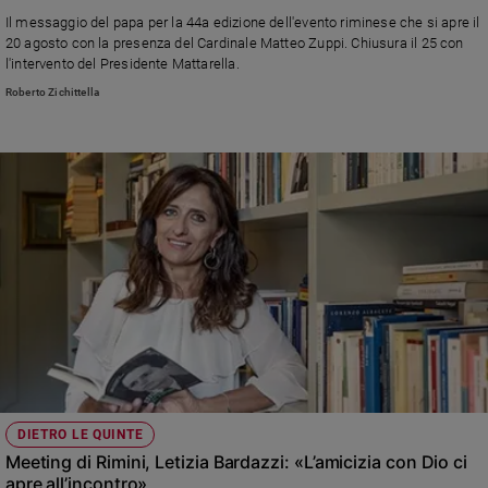
Ambiente
Il messaggio del papa per la 44a edizione dell'evento riminese che si apre il
e
20 agosto con la presenza del Cardinale Matteo Zuppi. Chiusura il 25 con
Creato
l'intervento del Presidente Mattarella.
Volontariato
Roberto Zichittella
Diritti
Aziende
di
valore
Caso
della
settimana
Migranti
Diversità
e
inclusione
Costume
DIETRO LE QUINTE
Cultura
Meeting di Rimini, Letizia Bardazzi: «L’amicizia con Dio ci
e
spettacoli
apre all’incontro»