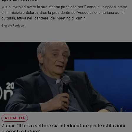
«È un invito ad avere la sua stessa passione per l’uomo in un’epoca intrisa
Sanremo
di inimicizia e dolore», dice la presidente dell’Associazione italiana centri
2026
culturali, attiva nel “cantiere” del Meeting di Rimini
Cinema,
Giorgio Paolucci
Tv
e
streaming
Libri
Musica
Arte
Famiglia
ed
educazione
Genitori
e
figli
Nonni
ATTUALITÀ
Coppia
Zuppi: "Il terzo settore sia interlocutore per le istituzioni
presenti e future"
Scuola