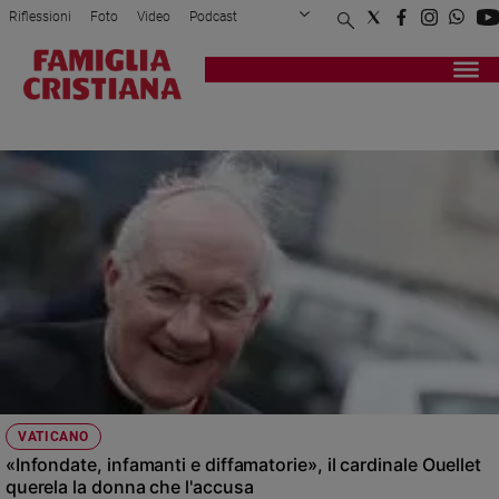
Riflessioni
Foto
Video
Podcast
Privacy Policy
Chi siamo
Contatti
Pubblicità
Attualità
Registrati
Redazione
Italia
MOLESTIE
Cronaca
Politica
Mondo
Economia
Legalità
e
giustizia
Sport
Interviste
Papa
VATICANO
Papa
«Infondate, infamanti e diffamatorie», il cardinale Ouellet
querela la donna che l'accusa