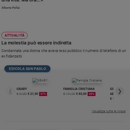
Alberto Pellai
ATTUALITÀ
La molestia può essere indiretta
Condannata una donna che aveva reso pubblico il numero di telefono di un
ex fidanzato
EDICOLA SAN PAOLO
GBABY
FAMIGLIA CRISTIANA
GBABY DIGITA
❮
❯
€ 34,80
€ 21,90
€ 104,00
€ 83,00
ABBONAMEN
37%
20%
€ 16,99
Visualizza tutte le riviste