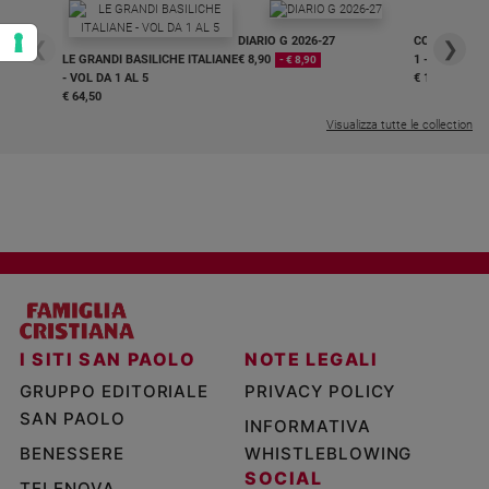
DIARIO G 2026-27
COLLANA ARS
❮
❯
LE GRANDI BASILICHE ITALIANE
€ 8,90
1 - 2
- € 8,90
- VOL DA 1 AL 5
€ 18,50
€ 64,50
Visualizza tutte le collection
I SITI SAN PAOLO
NOTE LEGALI
GRUPPO EDITORIALE
PRIVACY POLICY
SAN PAOLO
INFORMATIVA
BENESSERE
WHISTLEBLOWING
SOCIAL
TELENOVA