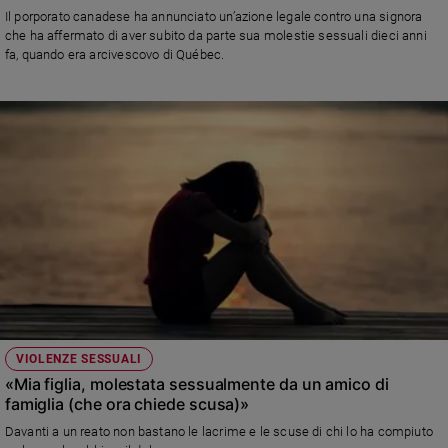
Chiesa
Il porporato canadese ha annunciato un’azione legale contro una signora
Chiesa
che ha affermato di aver subito da parte sua molestie sessuali dieci anni
fa, quando era arcivescovo di Québec.
Fede
e
spiritualità
Santi
Devozione
e
fede
Parola
del
giorno
Santo
del
giorno
VIOLENZE SESSUALI
«Mia figlia, molestata sessualmente da un amico di
Società
famiglia (che ora chiede scusa)»
e
valori
Davanti a un reato non bastano le lacrime e le scuse di chi lo ha compiuto