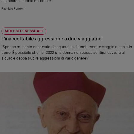
a placare la rabbia e il dolore
Ambiente
Fabrizio Fantoni
e
Creato
Volontariato
MOLESTIE SESSUALI
Diritti
L'inaccettabile aggressione a due viaggiatrici
Aziende
di
"Spesso mi sento osservata da sguardi in discreti mentre viaggio da sola in
valore
treno. É possibile che nel 2022 una donna non possa sentirsi davvero al
sicuro e debba subire aggressioni di vario genere?"
Caso
della
settimana
Migranti
Diversità
e
inclusione
Costume
Cultura
e
spettacoli