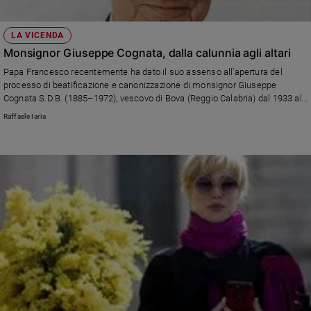
Sanremo
2026
LA VICENDA
Cinema,
Monsignor Giuseppe Cognata, dalla calunnia agli altari
Tv
Papa Francesco recentemente ha dato il suo assenso all'apertura del
e
processo di beatificazione e canonizzazione di monsignor Giuseppe
streaming
Cognata S.D.B. (1885–1972), vescovo di Bova (Reggio Calabria) dal 1933 al
1940, fondatore delle Salesiane Oblate del Sacro Cuore
Libri
Raffaele Iaria
Musica
Arte
Famiglia
ed
educazione
Genitori
e
figli
Nonni
Coppia
Scuola