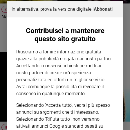
e
In alternativa, prova la versione digitale!
|
Abbonati
25 NOVEMBRE
giovani
Nancy Brilli: «La mia rabbia contro la violenza»
Adolescenza
Bioetica
Contribuisci a mantenere
questo sito gratuito
Vai
Riusciamo a fornire informazione gratuita
grazie alla pubblicità erogata dai nostri partner.
Accettando i consensi richiesti permetti ai
Riflessioni
nostri partner di creare un'esperienza
personalizzata ed offrirti un miglior servizio.
Foto
Avrai comunque la possibilità di revocare il
consenso in qualunque momento.
Video
Selezionando 'Accetta tutto', vedrai più spesso
annunci su argomenti che ti interessano.
Podcast
Selezionando 'Rifiuta tutto', non verranno
attivati annunci Google standard basati su
Privacy
IL CASO