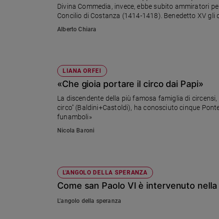
Divina Commedia, invece, ebbe subito ammiratori per l'
Ambiente
Concilio di Costanza (1414-1418). Benedetto XV gli d
e
1965.
Creato
Alberto Chiara
Volontariato
Diritti
Aziende
LIANA ORFEI
di
«Che gioia portare il circo dai Papi»
valore
La discendente della più famosa famiglia di circensi, 
Caso
circo" (Baldini+Castoldi), ha conosciuto cinque Pontefi
della
funamboli»
settimana
Nicola Baroni
Migranti
Diversità
e
inclusione
L'ANGOLO DELLA SPERANZA
Costume
Come san Paolo VI è intervenuto nella 
Cultura
L'angolo della speranza
e
spettacoli