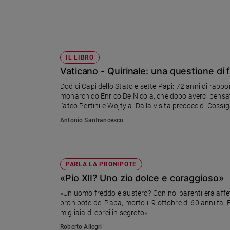
Sanremo
2026
Cinema,
Tv
IL LIBRO
e
Vaticano - Quirinale: una questione di 
streaming
Libri
Dodici Capi dello Stato e sette Papi: 72 anni di rapport
monarchico Enrico De Nicola, che dopo averci pensato
Musica
l’ateo Pertini e Wojtyla. Dalla visita precoce di Cos
Arte
Antonio Sanfrancesco
Famiglia
ed
educazione
PARLA LA PRONIPOTE
Genitori
«Pio XII? Uno zio dolce e coraggioso»
e
figli
«Un uomo freddo e austero? Con noi parenti era affett
Nonni
pronipote del Papa, morto il 9 ottobre di 60 anni fa. E
migliaia di ebrei in segreto»
Coppia
Roberto Allegri
Scuola