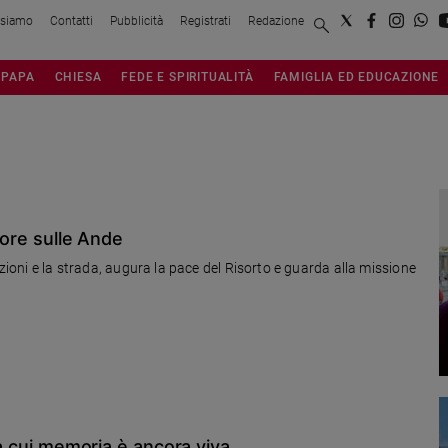
 siamo
Contatti
Pubblicità
Registrati
Redazione
PAPA
CHIESA
FEDE E SPIRITUALITÀ
FAMIGLIA ED EDUCAZIONE
uore sulle Ande
uzioni e la strada, augura la pace del Risorto e guarda alla missione
la cui memoria è ancora viva