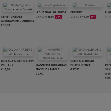
I LOVE ENGLISH JUNIOR
CREDERE
IL G
GBABY DIGITALE -
€ 69,00
€ 43,90
€ 98,80
€ 49,90
€ 11
35%
49%
ABBONAMENTO ANNUALE
€ 16,99
COLLANA ARSENIO LUPIN
QUID+ ALLENIAMO
VOL. 1 - 2
MAGNIFICA HUMANITAS -
L'INTELLIGENZA
PRE
€ 18,50
ENCICLICA PAPALE
€ 27,50
SANT
€ 2,90
A 10
€ 24