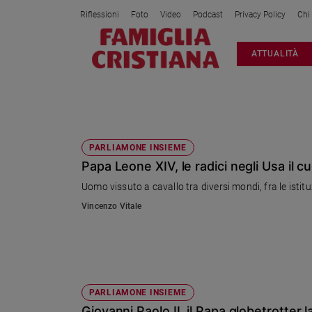
Riflessioni
Foto
Video
Podcast
Privacy Policy
Chi
Attualità
ATTUALITÀ
Italia
Cronaca
Politica
PAPI
Mondo
Economia
PARLIAMONE INSIEME
Papa Leone XIV, le radici negli Usa il c
Legalità
e
Uomo vissuto a cavallo tra diversi mondi, fra le istit
giustizia
Vincenzo Vitale
Sport
Interviste
Papa
Papa
PARLIAMONE INSIEME
Giovanni Paolo II, il Papa globetrotter 