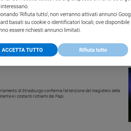
i interessano.
ionando 'Rifiuta tutto', non verranno attivati annunci Goog
lombardi diventati Papi
ard basati su cookie o identificatori locali; ove disponibile
nno essere richiesti annunci limitati.
Roncalli (Giovanni XXIII) e Giovanni Battista Montini (Paolo VI). In
 storia: dal Barbarossa al Concilio di Trento e al Vaticano II.
ACCETTA TUTTO
Rifiuta tutto
arlamento di Strasburgo conferma l'attenzione del magistero della
inente e i costanti richiami dei Papi.