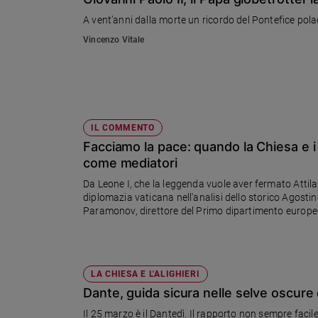
Chiesa
A vent’anni dalla morte un ricordo del Pontefice pol
Chiesa
Vincenzo Vitale
Fede
e
spiritualità
Santi
Devozione
IL COMMENTO
e
Facciamo la pace: quando la Chiesa e i
fede
come mediatori
Parola
Da Leone I, che la leggenda vuole aver fermato Attila
del
diplomazia vaticana nell'analisi dello storico Agostino Giovagnoli, dell'Università Cattolica di Milano. Giorni fa, Alexey
giorno
Paramonov, direttore del Primo dipartimento europeo del ministero degli Esteri russo, aveva detto in un'intervista che
Santo
Mosca guarda con favore agli sforzi della Santa Sede
del
giorno
LA CHIESA E L'ALIGHIERI
Società
Dante, guida sicura nelle selve oscure 
e
valori
Il 25 marzo è il Dantedì. Il rapporto non sempre facile