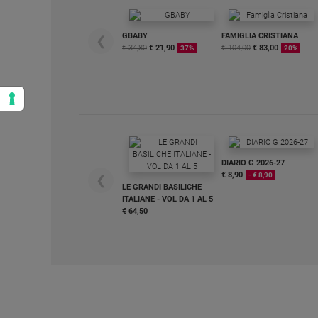
GBABY
FAMIGLIA CRISTIANA
❮
€ 34,80
€ 21,90
€ 104,00
€ 83,00
37%
20%
DIARIO G 2026-27
€ 8,90
- € 8,90
❮
LE GRANDI BASILICHE
ITALIANE - VOL DA 1 AL 5
€ 64,50