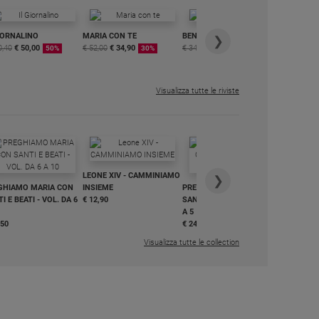
IORNALINO
MARIA CON TE
BENESSERE
6 RIVISTE
❯
0,40
€ 50,00
€ 52,00
€ 34,90
€ 34,80
€ 29,90
DIGITALE
50%
30%
15%
MENSILE
€ 6,99
Visualizza tutte le riviste
IN DIALO
LEONE XIV - CAMMINIAMO
€ 34,90
❯
GHIAMO MARIA CON
INSIEME
PREGHIAMO MARIA CON
I E BEATI - VOL. DA 6
€ 12,90
SANTI E BEATI - VOL. DA 1
A 5
,50
€ 24,50
Visualizza tutte le collection