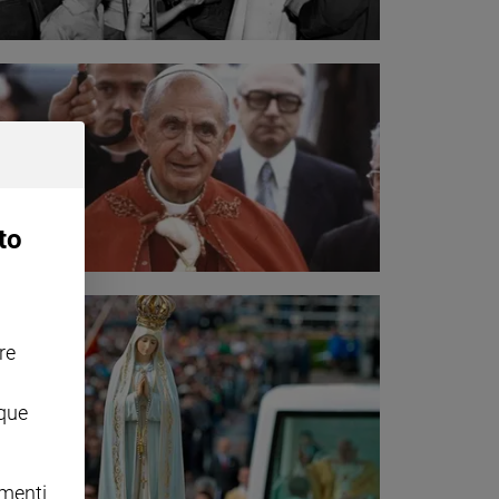
to
re
nque
omenti