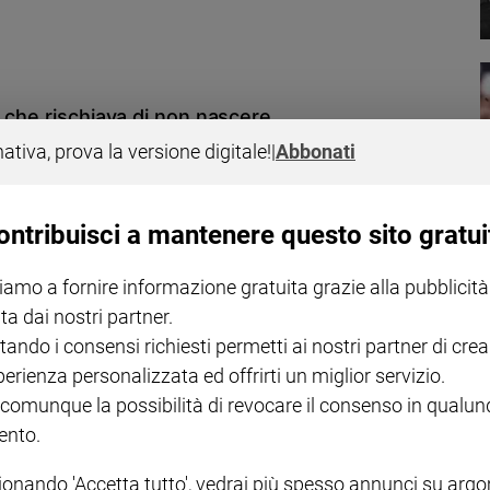
 che rischiava di non nascere
nativa, prova la versione digitale!
|
Abbonati
ne alla luce il 25 dicembre 2014 dopo che i genitori avevano pregato
ra Francesco ha autorizzato il decreto riguardante il miracolo; la
 giovani
ontribuisci a mantenere questo sito gratui
iamo a fornire informazione gratuita grazie alla pubblicità
ta dai nostri partner.
accio
tando i consensi richiesti permetti ai nostri partner di crea
perienza personalizzata ed offrirti un miglior servizio.
r Pio XII, Paolo VI, Giovanni Paolo II e Benedetto XVI: pensieri,
 comunque la possibilità di revocare il consenso in qualu
nto.
ionando 'Accetta tutto', vedrai più spesso annunci su arg