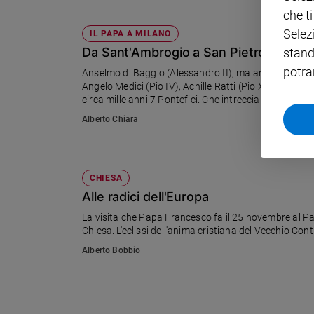
che t
Policy
Selez
IL PAPA A MILANO
Da Sant'Ambrogio a San Pietro, ecco i 
stand
Chi
potra
Anselmo di Baggio (Alessandro II), ma anche Uberto Crivelli (Urbano III), Goffredo Castiglioni (Celestino IV) , Giovanni
siamo
Angelo Medici (Pio IV), Achille Ratti (Pio XI), Angelo 
circa mille anni 7 Pontefici. Che intrecciano la grande
Contatti
Alberto Chiara
Pubblicità
CHIESA
Registrati
Alle radici dell'Europa
La visita che Papa Francesco fa il 25 novembre al P
Redazione
Chiesa. L'eclissi dell'anima cristiana del Vecchio Cont
Alberto Bobbio
Social