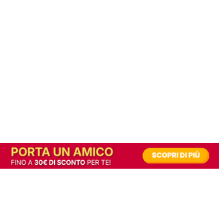
In alternativa, prova la versione digitale!
|
Abbonati
Contribuisci a mantenere questo sito gratuito
Riusciamo a fornire informazione gratuita grazie alla pubblicità erogata dai nostri
partner.
Accettando i consensi richiesti permetti ai nostri partner di creare un'esperienza