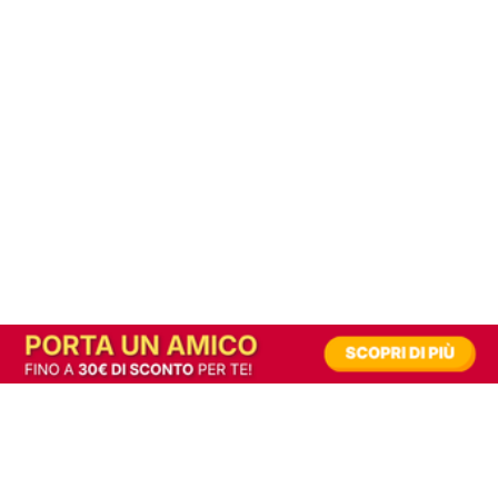
In alternativa, prova la versione digitale!
|
Abbonati
Contribuisci a mantenere questo sito gratuito
Riusciamo a fornire informazione gratuita grazie alla pubblicità erogata dai nostri
partner.
Accettando i consensi richiesti permetti ai nostri partner di creare un'esperienza