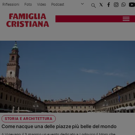
Riflessioni
Foto
Video
Podcast
Privacy Policy
Chi siamo
Contatti
Pubblicità
Attualità
Registrati
Redazione
Italia
PIAZZA
Cronaca
Politica
Mondo
Economia
Legalità
e
giustizia
Sport
Interviste
Papa
STORIA E ARCHITETTURA
Papa
Come nacque una delle piazze più belle del mondo
A Vigevano il 3 maggio un evento dedicato a Lodovico il Moro che