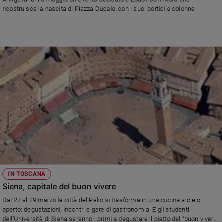
Chiesa
ricostruisce la nascita di Piazza Ducale, con i suoi portici e colonne
Chiesa
Fede
e
spiritualità
Santi
Devozione
e
fede
Parola
del
giorno
Santo
del
giorno
IN TOSCANA
Siena, capitale del buon vivere
Società
Dal 27 al 29 marzo la città del Palio si trasforma in una cucina a cielo
e
aperto: degustazioni, incontri e gare di gastronomia. E gli studenti
valori
dell’Università di Siena saranno i primi a degustare il piatto del “buon vivere