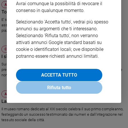
Avrai comunque la possibilità di revocare il
ATTUALITÀ
consenso in qualunque momento.
Tobia, la parola ai cattolici
E' stata presentata la grande iniziativa della San Paolo e del Forum delle
Selezionando 'Accetta tutto', vedrai più spesso
associazioni familiari: una libreria mobile che, fino a ottobre, "invaderà" le
annunci su argomenti che ti interessano.
piazze italiane.
Selezionando 'Rifiuta tutto', non verranno
attivati annunci Google standard basati su
cookie o identificatori locali; ove disponibile
CHIESA
potranno essere richiesti annunci limitati.
I sì delle Acli e la preghiera in San Pietro
Sui referendum le ragioni dei lavoratori cristiani. In piazza San Pietro
pregano per l'acqua 150 missionari e suore. Padre Alex Zanotelli: "E' bene
ACCETTA TUTTO
non negoziabile come la vita".
Rifiuta tutto
ATTUALITÀ
La cultura e l'arte formato MAXXI
Il museo romano dedicato al XXI secolo celebra il suo primo compleanno,
festeggiando un successo testimoniato dai numeri e dall'integrazione nel
tessuto sociale della città.