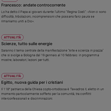
Francesco: andate controcorrente
e
giovani
Lo ha detto il Papa ai giovani durante l'ultimo "Regina Coeli": «Non ci sono
Adolescenza
difficoltà, tribolazioni, incomprensioni che possano farci paura se
rimaniamo uniti a Dio».
Bioetica
ATTUALITÀ
Vai
Scienze, tutto sulle energie
Saranno il tema centrale della manifestazione "Arte e scienza in piazza"
che si svolge a Bologna dal 19 gennaio al 10 febbraio: in programma
Riflessioni
mostre, laboratori, lezioni per tutti.
Foto
ATTUALITÀ
Egitto, nuova guida per i cristiani
Video
Il 118° patriarca della Chiesa copto-ortodossa è Tawadros II, eletto in un
momento particolarmente sofferto per la comunità, tra conflitti
Podcast
interconfessionali e discriminazioni.
Privacy