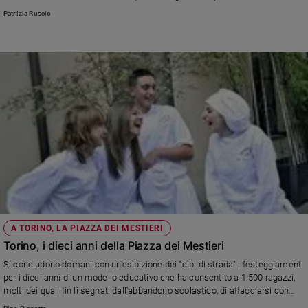
Ambiente
toscano”, creato appositamente per la tre giorni senese dedicata ai sapori
Patrizia Ruscio
nuovi e tradizionali.
e
Creato
Volontariato
Diritti
Aziende
di
valore
Caso
della
settimana
Migranti
Diversità
e
A TORINO, LA PIAZZA DEI MESTIERI
inclusione
Torino, i dieci anni della Piazza dei Mestieri
Costume
Si concludono domani con un'esibizione dei "cibi di strada" i festeggiamenti
per i dieci anni di un modello educativo che ha consentito a 1.500 ragazzi,
Cultura
e
molti dei quali fin lì segnati dall'abbandono scolastico, di affacciarsi con
spettacoli
successo alla vita e al lavoro. Nelle botteghe che si affacciano sulla corte