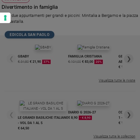
Divertimento in famiglia
Ecco due appuntamenti per grandi e piccini: Minitalia a Bergamo e la piazza
di Guastalla.
EDICOLA SAN PAOLO
GBABY
FAMIGLIA CRISTIANA
GBABY DIGITA
❮
❯
€ 34,80
€ 21,90
€ 104,00
€ 83,00
ABBONAMEN
37%
20%
€ 16,99
Visualizza tutte le riviste
DIARIO G 2026-27
COLLANA ARS
❮
❯
LE GRANDI BASILICHE ITALIANE
€ 8,90
1 - 2
- € 8,90
- VOL DA 1 AL 5
€ 18,50
€ 64,50
Visualizza tutte le collection