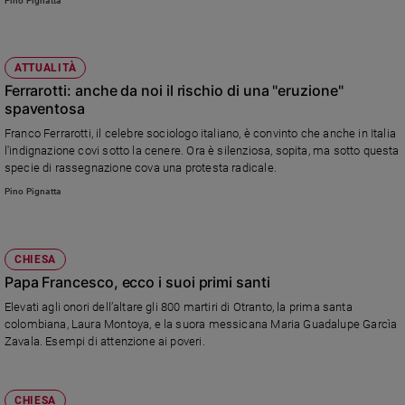
Pino Pignatta
sono stati venduti 370 kg di cioccolato, il birrificio ha spillato 1.250 litri di
Sanremo
birra e il ristorante ha servito 1.050 pasti. L'esperienza approda in altre città
2026
italiane. A Catania, ad esempio...
Cinema,
ATTUALITÀ
Tv
Ferrarotti: anche da noi il rischio di una "eruzione"
e
spaventosa
streaming
Franco Ferrarotti, il celebre sociologo italiano, è convinto che anche in Italia
Libri
l'indignazione covi sotto la cenere. Ora è silenziosa, sopita, ma sotto questa
specie di rassegnazione cova una protesta radicale.
Musica
Pino Pignatta
Arte
Famiglia
ed
CHIESA
educazione
Papa Francesco, ecco i suoi primi santi
Genitori
Elevati agli onori dell’altare gli 800 martiri di Otranto, la prima santa
e
colombiana, Laura Montoya, e la suora messicana Maria Guadalupe Garcìa
figli
Zavala. Esempi di attenzione ai poveri.
Nonni
Coppia
CHIESA
Scuola