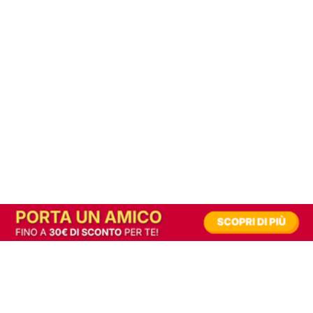
In alternativa, prova la versione digitale!
|
Abbonati
Contribuisci a mantenere questo sito gratuito
Riusciamo a fornire informazione gratuita grazie alla pubblicità erogata dai nostri
partner.
Accettando i consensi richiesti permetti ai nostri partner di creare un'esperienza