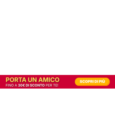
In alternativa, prova la versione digitale!
|
Abbonati
Contribuisci a mantenere questo sito gratuito
Riusciamo a fornire informazione gratuita grazie alla pubblicità erogata dai nostri
partner.
Accettando i consensi richiesti permetti ai nostri partner di creare un'esperienza