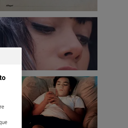
to
re
nque