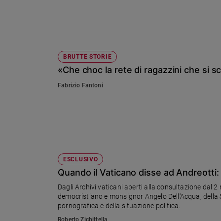
Sanremo
2026
Cinema,
Tv
BRUTTE STORIE
e
streaming
«Che choc la rete di ragazzini che si 
Libri
Fabrizio Fantoni
Musica
Arte
Famiglia
ed
educazione
ESCLUSIVO
Genitori
Quando il Vaticano disse ad Andreotti
e
figli
Dagli Archivi vaticani aperti alla consultazione dal 2
Nonni
democristiano e monsignor Angelo Dell'Acqua, della S
pornografica e della situazione politica.
Coppia
Roberto Zichittella
Scuola