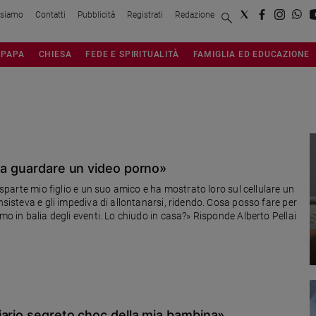
 siamo
Contatti
Pubblicità
Registrati
Redazione
PAPA
CHIESA
FEDE E SPIRITUALITÀ
FAMIGLIA ED EDUCAZIONE
o a guardare un video porno»
disparte mio figlio e un suo amico e ha mostrato loro sul cellulare un
nsisteva e gli impediva di allontanarsi, ridendo. Cosa posso fare per
mo in balia degli eventi. Lo chiudo in casa?» Risponde Alberto Pellai
iario segreto choc della mia bambina»