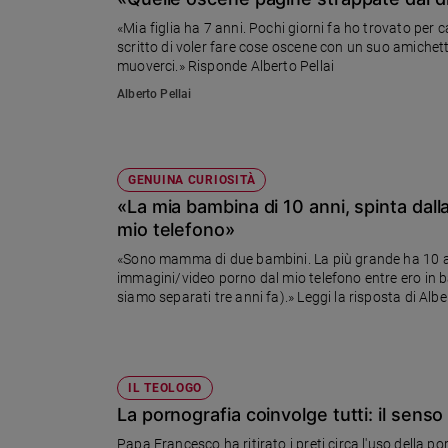
Chiesa
«Mia figlia ha 7 anni. Pochi giorni fa ho trovato per c
Chiesa
scritto di voler fare cose oscene con un suo amichet
muoverci.» Risponde Alberto Pellai
Fede
Alberto Pellai
e
spiritualità
Santi
Devozione
GENUINA CURIOSITÀ
e
«La mia bambina di 10 anni, spinta dall
fede
mio telefono»
Parola
«Sono mamma di due bambini. La più grande ha 10 an
del
immagini/video porno dal mio telefono entre ero in b
giorno
siamo separati tre anni fa).» Leggi la risposta di Albe
Santo
del
giorno
IL TEOLOGO
Società
La pornografia coinvolge tutti: il sens
e
valori
Papa Francesco ha ritirato i preti circa l'uso della 