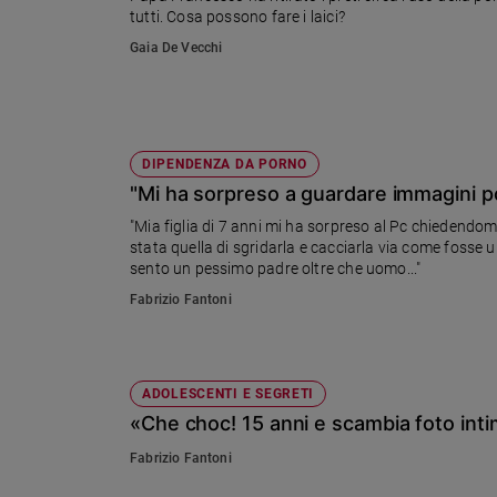
tutti. Cosa possono fare i laici?
Ambiente
e
Gaia De Vecchi
Creato
Volontariato
Diritti
Aziende
DIPENDENZA DA PORNO
di
"Mi ha sorpreso a guardare immagini por
valore
Caso
"Mia figlia di 7 anni mi ha sorpreso al Pc chiedendom
stata quella di sgridarla e cacciarla via come fosse 
della
sento un pessimo padre oltre che uomo..."
settimana
Fabrizio Fantoni
Migranti
Diversità
e
inclusione
ADOLESCENTI E SEGRETI
Costume
«Che choc! 15 anni e scambia foto intim
Cultura
Fabrizio Fantoni
e
spettacoli