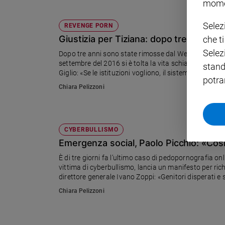
mome
Policy
Selez
REVENGE PORN
Giustizia per Tiziana: dopo tre anni rimo
che t
Chi
Selez
Dopo tre anni sono state rimosse dal Web le immagini
siamo
settembre del 2016 si è tolta la vita schiacciata dalle
stand
Giglio: «Se le istituzioni vogliono, il sistema per elimin
potra
Contatti
Chiara Pelizzoni
Pubblicità
CYBERBULLISMO
Registrati
Emergenza social, Paolo Picchio: «Cos
È di tre giorni fa l’ultimo caso di pedopornografia o
Redazione
vittima di cyberbullismo, lancia un manifesto per richi
direttore generale Ivano Zoppi: «Genitori disperati e s
analoghi, una grande inchiesta sul numero 25 di Famig
Social
Chiara Pelizzoni