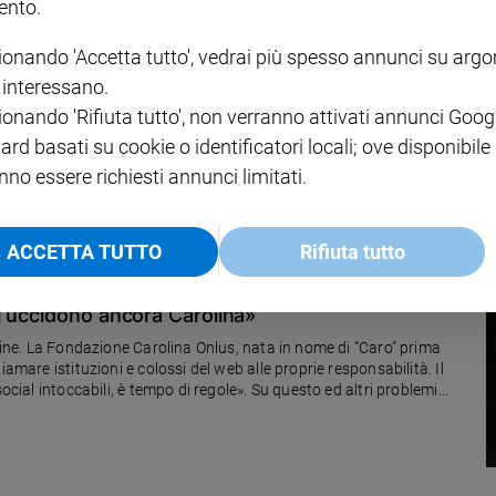
nto.
ionando 'Accetta tutto', vedrai più spesso annunci su arg
ssi i video dalla rete
i interessano.
ionando 'Rifiuta tutto', non verranno attivati annunci Goog
 che ritraevano Tiziana Cantone in situazioni hard. La giovane il 16
 offese e dagli insulti spietati degli haters. La madre Maria Teresa
ard basati su cookie o identificatori locali; ove disponibile
are da Internet contenuti illeciti c’è»
nno essere richiesti annunci limitati.
ACCETTA TUTTO
Rifiuta tutto
ì uccidono ancora Carolina»
nline. La Fondazione Carolina Onlus, nata in nome di “Caro” prima
amare istituzioni e colossi del web alle proprie responsabilità. Il
ocial intoccabili, è tempo di regole». Su questo ed altri problemi
lia Cristiana in edicola e in parrocchia.