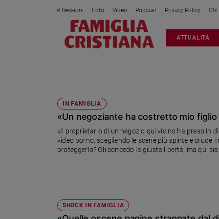
Riflessioni
Foto
Video
Podcast
Privacy Policy
Chi
Attualità
ATTUALITÀ
Italia
Cronaca
Politica
PORNOGRAFIA
Mondo
Economia
IN FAMIGLIA
«Un negoziante ha costretto mio figli
Legalità
e
«Il proprietario di un negozio qui vicino ha preso in 
giustizia
video porno, scegliendo le scene più spinte e crude. I
Sport
proteggerlo? Gli concedo la giusta libertà, ma qui sia
Interviste
Papa
Papa
SHOCK IN FAMIGLIA
«Quelle oscene pagine strappate dal d