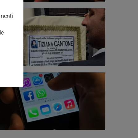
omenti
le