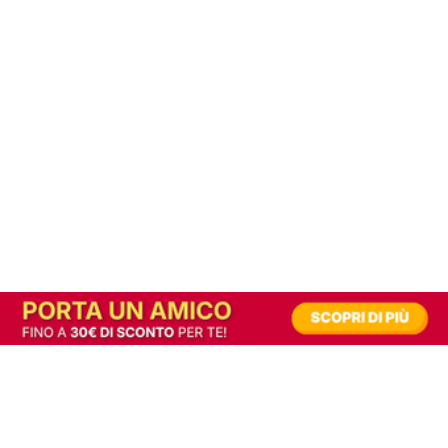
In alternativa, prova la versione digitale!
|
Abbonati
Contribuisci a mantenere questo sito gratuito
Riusciamo a fornire informazione gratuita grazie alla pubblicità erogata dai nostri
partner.
Accettando i consensi richiesti permetti ai nostri partner di creare un'esperienza