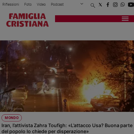
Riflessioni
Foto
Video
Podcast
Privacy Policy
Chi siamo
Contatti
Pubblicità
Attualità
Registrati
Redazione
Italia
RIVOLUZIONE
Cronaca
Politica
Mondo
Economia
Legalità
e
giustizia
Sport
Interviste
Papa
MONDO
Papa
Iran, l’attivista Zahra Toufigh: «L’attacco Usa? Buona parte
del popolo lo chiede per disperazione»