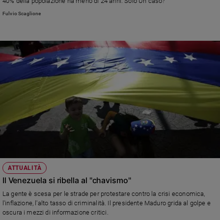
40% della popolazione ha meno di 24 anni. Solo Un caso?
Policy
Fulvio Scaglione
Chi
siamo
Contatti
Pubblicità
Registrati
Redazione
ATTUALITÀ
Social
Il Venezuela si ribella al "chavismo"
La gente è scesa per le strade per protestare contro la crisi economica,
l'inflazione, l'alto tasso di criminalità. Il presidente Maduro grida al golpe e
oscura i mezzi di informazione critici.