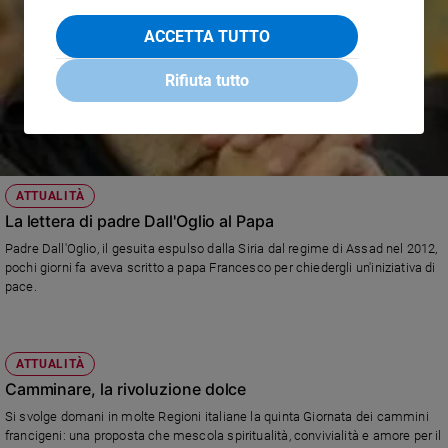
ACCETTA TUTTO
Rifiuta tutto
ATTUALITÀ
La lettera di padre Dall'Oglio al Papa
Padre Dall'Oglio, il gesuita espulso dalla Siria dal regime di Assad nel 2012,
pochi giorni fa aveva scritto a papa Francesco per chiedergli un'iniziativa di
pace.
ATTUALITÀ
Camminare, la rivoluzione dolce
Si svolge domani in molte Regioni italiane la quinta Giornata dei cammini
francigeni: una proposta che mescola spiritualità, convivialità e amore per il