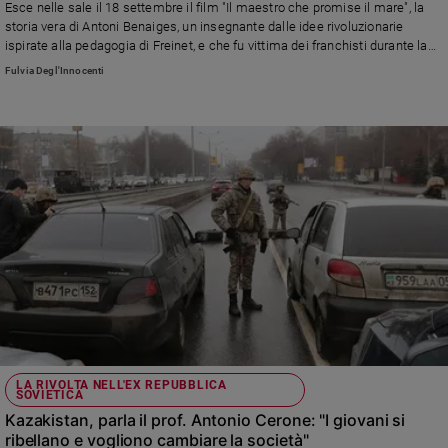
Esce nelle sale il 18 settembre il film "Il maestro che promise il mare", la
Ambiente
storia vera di Antoni Benaiges, un insegnante dalle idee rivoluzionarie
e
ispirate alla pedagogia di Freinet, e che fu vittima dei franchisti durante la
Creato
guerra civile
Fulvia Degl'Innocenti
Volontariato
Diritti
Aziende
di
valore
Caso
della
settimana
Migranti
Diversità
e
inclusione
Costume
LA RIVOLTA NELL'EX REPUBBLICA
SOVIETICA
Cultura
Kazakistan, parla il prof. Antonio Cerone: "I giovani si
e
ribellano e vogliono cambiare la società"
spettacoli