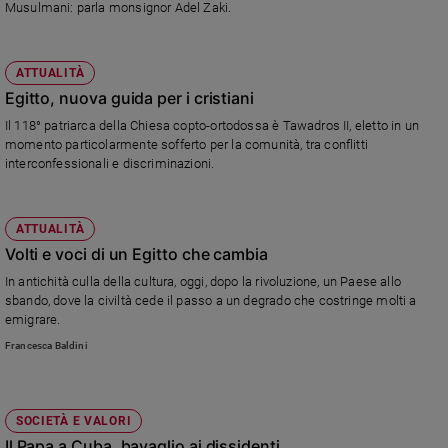
Musulmani: parla monsignor Adel Zaki.
ATTUALITÀ
Egitto, nuova guida per i cristiani
Il 118° patriarca della Chiesa copto-ortodossa è Tawadros II, eletto in un
momento particolarmente sofferto per la comunità, tra conflitti
interconfessionali e discriminazioni.
ATTUALITÀ
Volti e voci di un Egitto che cambia
In antichità culla della cultura, oggi, dopo la rivoluzione, un Paese allo
sbando, dove la civiltà cede il passo a un degrado che costringe molti a
emigrare.
Francesca Baldini
SOCIETÀ E VALORI
Il Papa a Cuba, bavaglio ai dissidenti