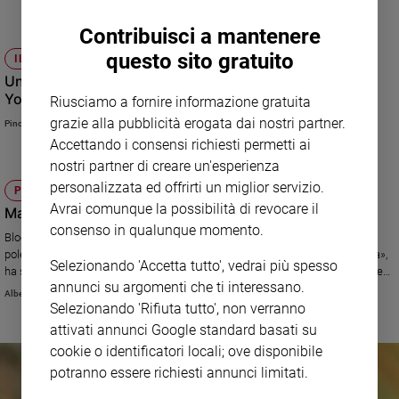
Contribuisci a mantenere
questo sito gratuito
IL DIGITALE CHE C'È IN NOI
Una bambina dona una moneta. E Beethoven illumina
YouTube
Riusciamo a fornire informazione gratuita
grazie alla pubblicità erogata dai nostri partner.
Pino Pignatta
Accettando i consensi richiesti permetti ai
nostri partner di creare un'esperienza
personalizzata ed offrirti un miglior servizio.
PROTESTA
Avrai comunque la possibilità di revocare il
Ma i "forconi" non salvano l'Italia
consenso in qualunque momento.
Blocchi, presidi, cortei continuano a scuotere l'Italia. Alimentando la
polemica politica. «Vi chiedo di non proteggere più questa classe politica»,
Selezionando 'Accetta tutto', vedrai più spesso
ha scritto alle Forze dell'ordine Beppe Grillo. Le repliche di Alfano, del Pd e
annunci su argomenti che ti interessano.
di Casini. In strada camionisti, negozianti, disoccupati. Ma anche ultrà ed
Alberto Chiara
estrema destra.
Selezionando 'Rifiuta tutto', non verranno
attivati annunci Google standard basati su
cookie o identificatori locali; ove disponibile
potranno essere richiesti annunci limitati.