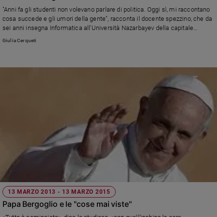
"Anni fa gli studenti non volevano parlare di politica. Oggi sì, mi raccontano
Sanremo
cosa succede e gli umori della gente", racconta il docente spezzino, che da
2026
sei anni insegna Informatica all'Università Nazarbayev della capitale
Cinema,
Astana (dal 2019 chiamata Nur-Sultan)
Giulia Cerqueti
Tv
e
streaming
Libri
Musica
Arte
Famiglia
ed
educazione
Genitori
e
figli
Nonni
13 MARZO 2013 - 13 MARZO 2015
Coppia
Papa Bergoglio e le "cose mai viste"
Scuola