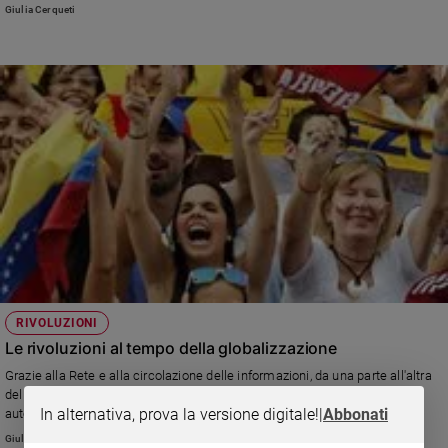
Giulia Cerqueti
RIVOLUZIONI
Le rivoluzioni al tempo della globalizzazione
Grazie alla Rete e alla circolazione delle informazioni, da una parte all'altra
del pianeta, in Paesi lontani e diversi, i cittadini si ribellano ai Governi
In alternativa, prova la versione digitale!
|
Abbonati
autoritari.
Giulia Cerqueti