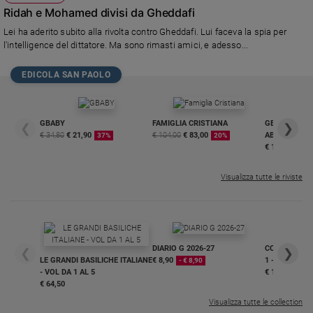
Ridah e Mohamed divisi da Gheddafi
Lei ha aderito subito alla rivolta contro Gheddafi. Lui faceva la spia per
l'intelligence del dittatore. Ma sono rimasti amici, e adesso...
EDICOLA SAN PAOLO
GBABY
FAMIGLIA CRISTIANA
GBABY DIGITA
❮
❯
€ 34,80
€ 21,90
€ 104,00
€ 83,00
ABBONAMEN
37%
20%
€ 16,99
Visualizza tutte le riviste
DIARIO G 2026-27
COLLANA ARS
❮
❯
LE GRANDI BASILICHE ITALIANE
€ 8,90
1 - 2
- € 8,90
- VOL DA 1 AL 5
€ 18,50
€ 64,50
Visualizza tutte le collection