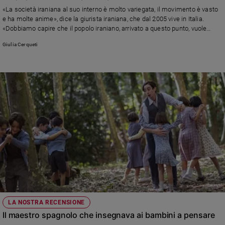
Chiesa
«La società iraniana al suo interno è molto variegata, il movimento è vasto
Chiesa
e ha molte anime», dice la giurista iraniana, che dal 2005 vive in Italia.
«Dobbiamo capire che il popolo iraniano, arrivato a questo punto, vuole
decidere per conto suo»
Fede
Giulia Cerqueti
e
spiritualità
Santi
Devozione
e
fede
Parola
del
giorno
Santo
del
giorno
Società
LA NOSTRA RECENSIONE
e
Il maestro spagnolo che insegnava ai bambini a pensare
valori