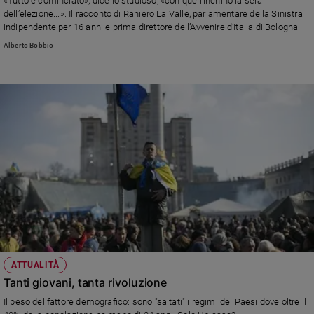
«Tutto è cominciato», dice lo studioso, «con quell’inchino la sera
e
dell’elezione...». Il racconto di Raniero La Valle, parlamentare della Sinistra
giovani
indipendente per 16 anni e prima direttore dell’Avvenire d’Italia di Bologna
Adolescenza
Alberto Bobbio
Bioetica
Vai
Riflessioni
Foto
Video
ATTUALITÀ
Podcast
Tanti giovani, tanta rivoluzione
Il peso del fattore demografico: sono "saltati" i regimi dei Paesi dove oltre il
Privacy