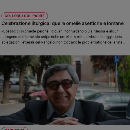
COLLOQUI COL PADRE
Celebrazione liturgica: quelle omelie asettiche e lontane
«Spesso ci si chiede perché i giovani non vadano più a Messa e alcuni
ritengono che forse sia colpa delle omelie. A me sembra che oggi siano
spiegazioni letterali del Vangelo, non toccano le problematiche della vita
attuale, non si tingono della nostra storia. Forse, come me, molti le
sentiranno lontane, asettiche, esenti da partecipazione, compassione e
carità...»