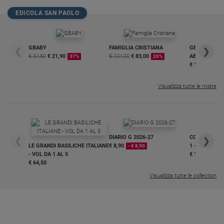
EDICOLA SAN PAOLO
GBABY
FAMIGLIA CRISTIANA
GBABY DIGITA
❮
❯
€ 34,80
€ 21,90
€ 104,00
€ 83,00
ABBONAMEN
37%
20%
€ 16,99
Visualizza tutte le riviste
DIARIO G 2026-27
COLLANA ARS
❮
❯
LE GRANDI BASILICHE ITALIANE
€ 8,90
1 - 2
- € 8,90
- VOL DA 1 AL 5
€ 18,50
€ 64,50
Visualizza tutte le collection