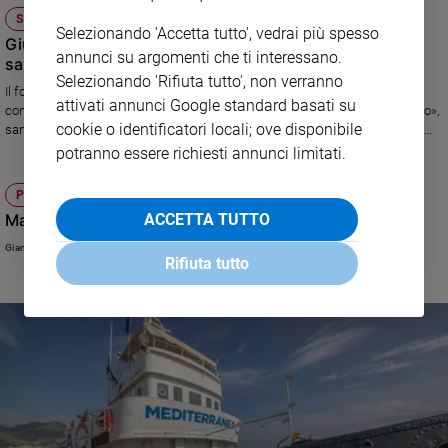
SANTI
Selezionando 'Accetta tutto', vedrai più spesso
Giuseppe Allamano, il beato che donò a Torino il
annunci su argomenti che ti interessano.
santuario più degno per Maria
Selezionando 'Rifiuta tutto', non verranno
Il fondatore dei Missionari e delle Missionarie della Consolata era
attivati annunci Google standard basati su
compaesano di san Giovanni Bosco e nipote della «perla del clero italiano»,
cookie o identificatori locali; ove disponibile
san Giuseppe Cafasso. La salute malferma non gli impedì mai di donare
tutto se stesso alla sua città e alla sua missione di fede
potranno essere richiesti annunci limitati.
PAGINE PER L'ANIMA
ACCETTA TUTTO
Mashiah: messia, consacrato, unto
Gianfranco Ravasi
Rifiuta tutto