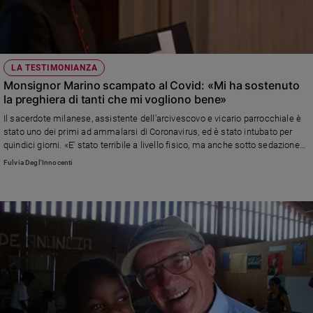
LA TESTIMONIANZA
Monsignor Marino scampato al Covid: «Mi ha sostenuto
la preghiera di tanti che mi vogliono bene»
Il sacerdote milanese, assistente dell'arcivescovo e vicario parrocchiale è
stato uno dei primi ad ammalarsi di Coronavirus, ed è stato intubato per
quindici giorni. «E' stato terribile a livello fisico, ma anche sotto sedazione
vivevo in una clima di serenità grazie alla fede». Le dimissioni il giorno di
Fulvia Degl'Innocenti
giovedì santo