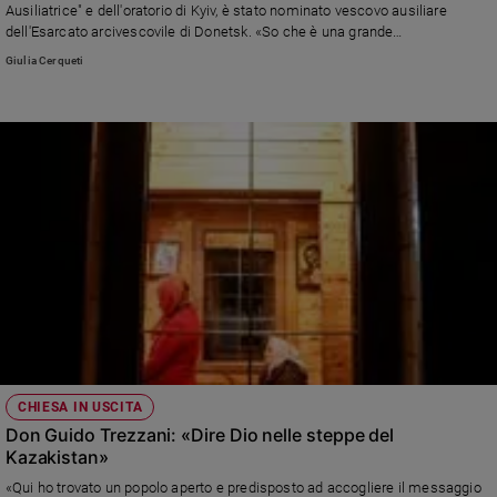
Ausiliatrice" e dell'oratorio di Kyiv, è stato nominato vescovo ausiliare
e
dell'Esarcato arcivescovile di Donetsk. «So che è una grande
giovani
responsabilità», dice, «ma Dio mi darà la forza per affrontare tutte le sfide»
Giulia Cerqueti
Adolescenza
Bioetica
Vai
Riflessioni
Foto
Video
CHIESA IN USCITA
Podcast
Don Guido Trezzani: «Dire Dio nelle steppe del
Kazakistan»
Privacy
«Qui ho trovato un popolo aperto e predisposto ad accogliere il messaggio