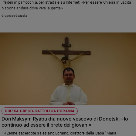
i fedeli in parrocchia, per strada e su Internet: «Per essere Chiesa in uscita,
Sanremo
bisogna andare dove vive la gente»
2026
Giuseppe Gazzola
Cinema,
Tv
e
streaming
Libri
Musica
Arte
Famiglia
ed
educazione
Genitori
e
figli
CHIESA GRECO-CATTOLICA UCRAINA
Don Maksym Ryabukha nuovo vescovo di Donetsk: «Io
Nonni
continuo ad essere il prete dei giovani»
Coppia
Il 42enne sacerdote salesiano ucraino, direttore della Casa "Maria
Scuola