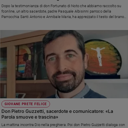
Ambiente
Dopo la testimonianza di don Fortunato di Noto che abbiamo raccolto su
e
fconline, un altro sacerdote, padre Pasquale Albisinni parroco della
Creato
Parrocchia Santi Antonio e Annibale Maria, ha apprezzato il testo del brano
"Supereroi" arrivato terzo a sorpresa al festival di Sanremo: "Tu hai avuto il
Volontariato
coraggio di cantare insieme all’innocenza dei bambini, l’arte di essere
Diritti
fragili"
Aziende
di
valore
Caso
della
settimana
Migranti
Diversità
e
inclusione
Costume
GIOVANE PRETE FELICE
Don Pietro Guzzetti, sacerdote e comunicatore: «La
Cultura
Parola smuove e trascina»
e
La mattina incontra Dio nella preghiera. Poi don Pietro Guzzetti dialoga con
spettacoli