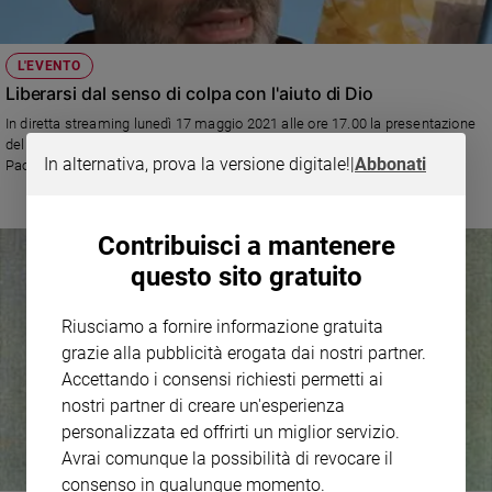
L'EVENTO
Liberarsi dal senso di colpa con l'aiuto di Dio
In diretta streaming lunedì 17 maggio 2021 alle ore 17.00 la presentazione
del libro di Roberto Pasolini (in foto) dal titolo "È stato Dio" (Edizioni San
In alternativa, prova la versione digitale!
|
Abbonati
Paolo) con la partecipazione di Luigi Maria Epicoco
Contribuisci a mantenere
questo sito gratuito
Riusciamo a fornire informazione gratuita
grazie alla pubblicità erogata dai nostri partner.
Accettando i consensi richiesti permetti ai
nostri partner di creare un'esperienza
personalizzata ed offrirti un miglior servizio.
Avrai comunque la possibilità di revocare il
consenso in qualunque momento.