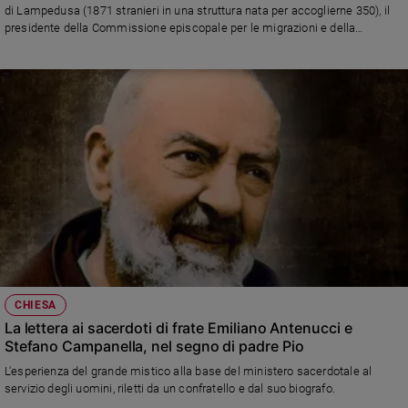
di Lampedusa (1871 stranieri in una struttura nata per accoglierne 350), il
presidente della Commissione episcopale per le migrazioni e della
Fondazione Migrantes riflette sulla necessità di aiuti e sostegni umanitari
che i Paesi europei dovrebbero garantire a chi scappa dalla guerra, oltre che
sugli investimenti per cooperazione e sviluppo: «La tutela di queste
persone è la prima parola d’ordine, nel segno del rispetto della dignità di
ciascuno»
CHIESA
La lettera ai sacerdoti di frate Emiliano Antenucci e
Stefano Campanella, nel segno di padre Pio
L'esperienza del grande mistico alla base del ministero sacerdotale al
servizio degli uomini, riletti da un confratello e dal suo biografo.