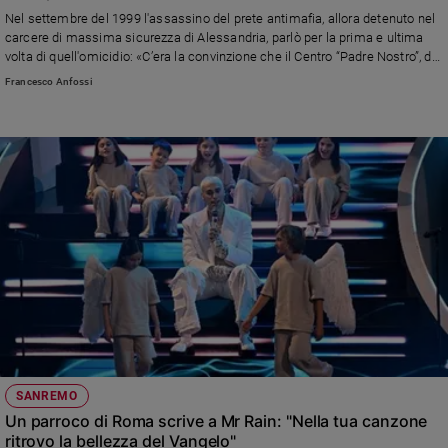
Chiesa
Nel settembre del 1999 l'assassino del prete antimafia, allora detenuto nel
Chiesa
carcere di massima sicurezza di Alessandria, parlò per la prima e ultima
volta di quell'omicidio: «C’era la convinzione che il Centro “Padre Nostro”, da
lui fondato, fosse un covo di infiltrati della polizia. Poi si scoprì che non era
Fede
Francesco Anfossi
vero. Decidemmo di ucciderlo perché nelle prediche, a Messa, parlava
e
spiritualità
contro la mafia e la gente sentiva questo suo fascino, soprattutto i giovani»
Santi
Devozione
e
fede
Parola
del
giorno
Santo
del
giorno
Società
SANREMO
e
Un parroco di Roma scrive a Mr Rain: "Nella tua canzone
valori
ritrovo la bellezza del Vangelo"