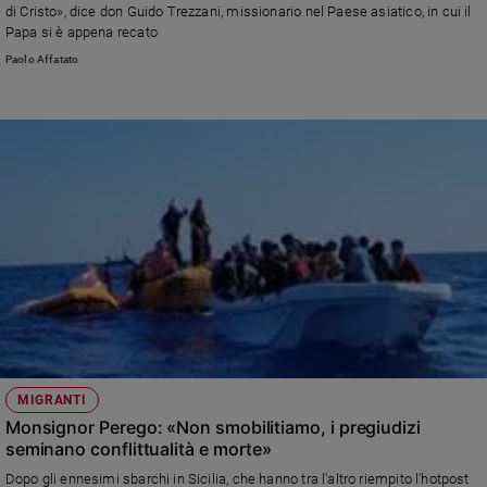
di Cristo», dice don Guido Trezzani, missionario nel Paese asiatico, in cui il
Policy
Papa si è appena recato
Paolo Affatato
Chi
siamo
Contatti
Pubblicità
Registrati
Redazione
Social
MIGRANTI
Monsignor Perego: «Non smobilitiamo, i pregiudizi
seminano conflittualità e morte»
Dopo gli ennesimi sbarchi in Sicilia, che hanno tra l'altro riempito l'hotpost