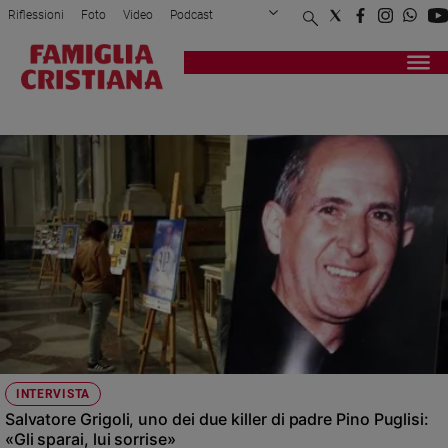
Riflessioni
Foto
Video
Podcast
Privacy Policy
Chi siamo
Contatti
Pubblicità
Attualità
Registrati
Redazione
Italia
SACERDOTE
Cronaca
Politica
Mondo
Economia
Legalità
e
giustizia
Sport
Interviste
Papa
INTERVISTA
Papa
Salvatore Grigoli, uno dei due killer di padre Pino Puglisi:
«Gli sparai, lui sorrise»