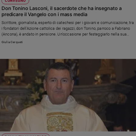
CONVEGNO
Don Tonino Lasconi, il sacerdote che ha insegnato a
predicare il Vangelo con i mass media
Scrittore, giornalista, esperto di catechesi per i giovani e comunicazione, tra
i fondatori dell'Azione cattolica dei ragazzi, don Tonino, parroco a Fabriano
(Ancona), è andato in pensione. Un'occasione per festeggiarlo nella sua
città con una tavola rotonda in cui è stato ricordato il suo grande contributo
Giulia Cerqueti
alla formazione di catechisti, educatori e operatori pastorali in tutta Italia