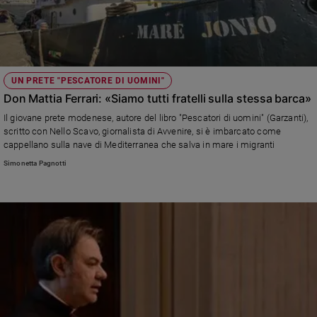
UN PRETE "PESCATORE DI UOMINI"
Don Mattia Ferrari: «Siamo tutti fratelli sulla stessa barca»
Il giovane prete modenese, autore del libro "Pescatori di uomini" (Garzanti),
scritto con Nello Scavo, giornalista di Avvenire, si è imbarcato come
cappellano sulla nave di Mediterranea che salva in mare i migranti
Simonetta Pagnotti