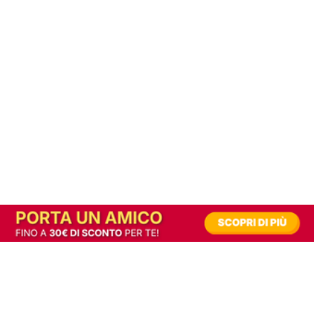
In alternativa, prova la versione digitale!
|
Abbonati
Contribuisci a mantenere questo sito gratuito
Riusciamo a fornire informazione gratuita grazie alla pubblicità erogata dai nostri
partner.
Accettando i consensi richiesti permetti ai nostri partner di creare un'esperienza