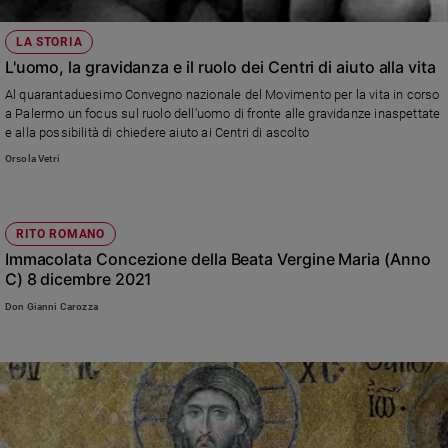
Sanremo
LA STORIA
2026
L'uomo, la gravidanza e il ruolo dei Centri di aiuto alla vita
Cinema,
Tv
Al quarantaduesimo Convegno nazionale del Movimento per la vita in corso
a Palermo un focus sul ruolo dell'uomo di fronte alle gravidanze inaspettate
e
e alla possibilità di chiedere aiuto ai Centri di ascolto
streaming
Orsola Vetri
Libri
Musica
Arte
RITO ROMANO
Immacolata Concezione della Beata Vergine Maria (Anno
Famiglia
ed
C) 8 dicembre 2021
educazione
Don Gianni Carozza
Genitori
e
figli
Nonni
Coppia
Scuola