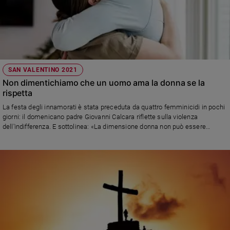
Policy
Chi
siamo
SAN VALENTINO 2021
Contatti
Non dimentichiamo che un uomo ama la donna se la
rispetta
Pubblicità
La festa degli innamorati è stata preceduta da quattro femminicidi in pochi
giorni: il domenicano padre Giovanni Calcara riflette sulla violenza
dell'indifferenza. E sottolinea: «La dimensione donna non può essere
Registrati
relegata alle giornate celebrative, ma deve interessare scelte di campo,
finanziamenti economici, percorsi educativi a tutti i livelli scolastici, prassi
pastorali delle parrocchie, mondo dei media»
Redazione
Social