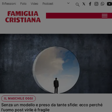
Riflessioni
Foto
Video
Podcast
Privacy Policy
Chi siamo
Contatti
Pubblicità
Attualità
Registrati
Redazione
Italia
UOMO
Cronaca
Politica
Mondo
Economia
Legalità
e
giustizia
Sport
Interviste
Papa
IL MASCHILE OGGI
Papa
Senza un modello e preso da tante sfide: ecco perché
l'uomo post virile è fragile