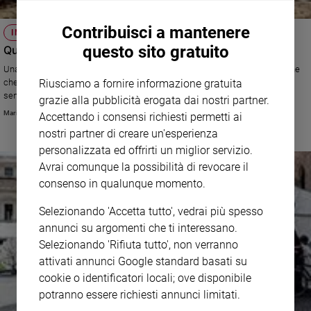
Contribuisci a mantenere
IN COPPIA
questo sito gratuito
Quelli uomini bisognosi di rassicurazione
Una moglie si lamenta del marito. E’ un ottimo padre ma ha la sensazione
che la tenga a distanza. Forse, rispondono i nostri esperti, ha bisogno di
Riusciamo a fornire informazione gratuita
sentirsi rassicurato e stimato.
grazie alla pubblicità erogata dai nostri partner.
Maria Teresa
Accettando i consensi richiesti permetti ai
nostri partner di creare un'esperienza
personalizzata ed offrirti un miglior servizio.
Avrai comunque la possibilità di revocare il
consenso in qualunque momento.
Selezionando 'Accetta tutto', vedrai più spesso
annunci su argomenti che ti interessano.
Selezionando 'Rifiuta tutto', non verranno
attivati annunci Google standard basati su
cookie o identificatori locali; ove disponibile
potranno essere richiesti annunci limitati.