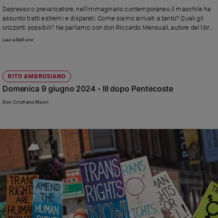
Chiesa
Depresso o prevaricatore, nell’immaginario contemporaneo il maschile ha
Chiesa
assunto tratti estremi e disparati. Come siamo arrivati a tanto? Quali gli
orizzonti possibili? Ne parliamo con don Riccardo Mensuali, autore del libro
"Pieno di grazia" (San Paolo)
Fede
Laura Bellomi
e
spiritualità
Santi
RITO AMBROSIANO
Devozione
Domenica 9 giugno 2024 - III dopo Pentecoste
e
Don Cristiano Mauri
fede
Parola
del
giorno
Santo
del
giorno
Società
e
valori