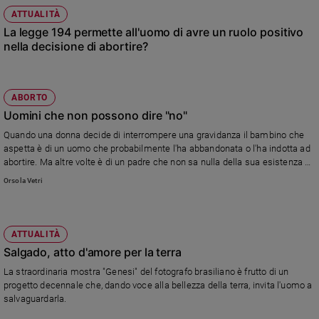
ATTUALITÀ
La legge 194 permette all'uomo di avre un ruolo positivo
nella decisione di abortire?
ABORTO
Uomini che non possono dire "no"
Quando una donna decide di interrompere una gravidanza il bambino che
aspetta è di un uomo che probabilmente l'ha abbandonata o l'ha indotta ad
abortire. Ma altre volte è di un padre che non sa nulla della sua esistenza o,
peggio, ne è a conoscenza ma, per legge, non può esprimere la sua
Orsola Vetri
opinione.
ATTUALITÀ
Salgado, atto d'amore per la terra
La straordinaria mostra "Genesi" del fotografo brasiliano è frutto di un
progetto decennale che, dando voce alla bellezza della terra, invita l'uomo a
salvaguardarla.