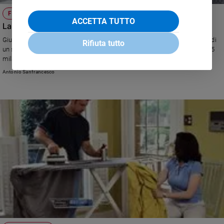
FESTIVAL BIBLICO
ACCETTA TUTTO
La Bibbia è pop e parla (ancora) a tutti
Giunta quest’anno all’undicesima edizione, la manifestazione ha goduto di
Rifiuta tutto
un successo crescente, passando dalle 15mila presenze del 2005 alle 45
mila dello scorso. Il segreto? «Utilizziamo i linguaggi più disparati, dalla
musica all'arte allo spettacolo», spiega don Ampelio Crema, organizzatore
Antonio Sanfrancesco
della kermesse