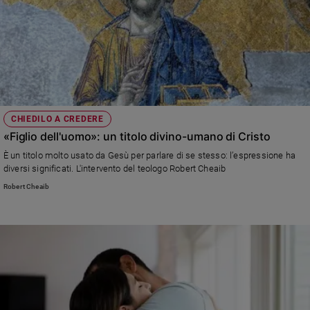
e
giovani
Adolescenza
Bioetica
Vai
CHIEDILO A CREDERE
«Figlio dell'uomo»: un titolo divino-umano di Cristo
È un titolo molto usato da Gesù per parlare di se stesso: l’espressione ha
Riflessioni
diversi significati. L'intervento del teologo Robert Cheaib
Robert Cheaib
Foto
Video
Podcast
Privacy