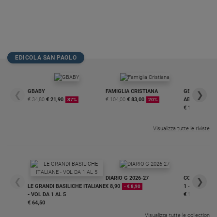
EDICOLA SAN PAOLO
GBABY
FAMIGLIA CRISTIANA
GBABY DIGITA
❮
❯
€ 34,80
€ 21,90
€ 104,00
€ 83,00
ABBONAMEN
37%
20%
€ 16,99
Visualizza tutte le riviste
DIARIO G 2026-27
COLLANA ARS
❮
❯
LE GRANDI BASILICHE ITALIANE
€ 8,90
1 - 2
- € 8,90
- VOL DA 1 AL 5
€ 18,50
€ 64,50
Visualizza tutte le collection