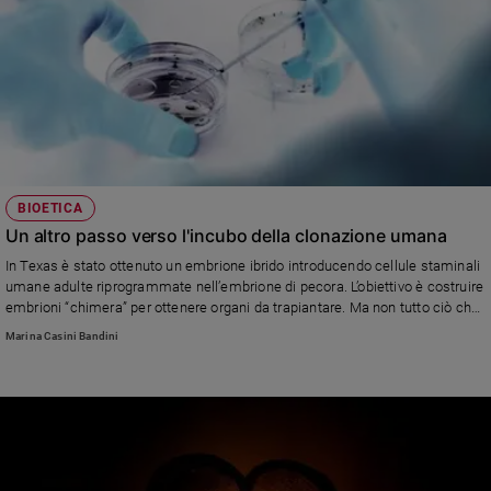
BIOETICA
Un altro passo verso l'incubo della clonazione umana
In Texas è stato ottenuto un embrione ibrido introducendo cellule staminali
umane adulte riprogrammate nell’embrione di pecora. L’obiettivo è costruire
embrioni “chimera” per ottenere organi da trapiantare. Ma non tutto ciò che
è fattibile tecnicamente è in sè eticamene lecito, spiega la bioeticista
Marina Casini Bandini
Marina Casini.