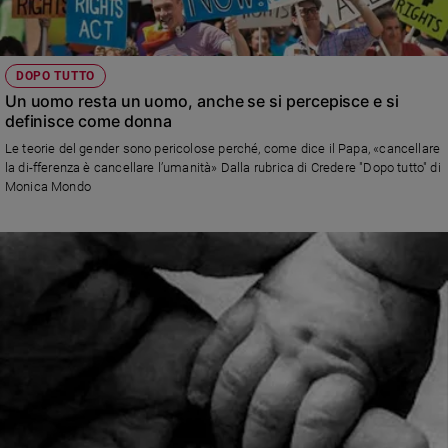
Ambiente
e
Creato
DOPO TUTTO
Volontariato
Un uomo resta un uomo, anche se si percepisce e si
Diritti
definisce come donna
Aziende
Le teorie del gender sono pericolose perché, come dice il Papa, «cancellare
di
la di-fferenza è cancellare l’umanità» Dalla rubrica di Credere "Dopo tutto" di
valore
Monica Mondo
Caso
della
settimana
Migranti
Diversità
e
inclusione
Costume
Cultura
e
spettacoli