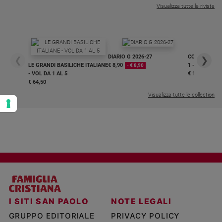
Visualizza tutte le riviste
DIARIO G 2026-27
COLLANA ARS
❮
❯
LE GRANDI BASILICHE ITALIANE
€ 8,90
1 - 2
- € 8,90
- VOL DA 1 AL 5
€ 18,50
€ 64,50
Visualizza tutte le collection
I SITI SAN PAOLO
NOTE LEGALI
GRUPPO EDITORIALE
PRIVACY POLICY