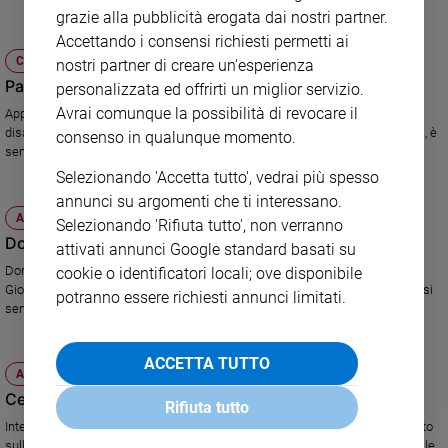
grazie alla pubblicità erogata dai nostri partner.
e
giovani
Accettando i consensi richiesti permetti ai
CHIESA
nostri partner di creare un'esperienza
Adolescenza
Papa all'Angelus: i disabili, un valore
personalizzata ed offrirti un miglior servizio.
Bioetica
Avrai comunque la possibilità di revocare il
Appello di Benedetto XVI per la Giornata dei diritti delle persone con
disabilità. «Ogni persona, pur con i suoi limiti fisici e psichici, anche gravi, è
consenso in qualunque momento.
sempre un valore inestimabile».
Vai
Selezionando 'Accetta tutto', vedrai più spesso
annunci su argomenti che ti interessano.
ATTUALITÀ
Selezionando 'Rifiuta tutto', non verranno
Riflessioni
Don Vinicio: la disabilità è in crescita
attivati annunci Google standard basati su
Don Albanesi, presidente della Comunità di Capodarco, interviene sulla
cookie o identificatori locali; ove disponibile
Foto
Giornata delle persone con disabilità che si celebra domani. Disabili quasi
potranno essere richiesti annunci limitati.
sempre a carico delle famiglie.
Video
ACCETTA TUTTO
ATTUALITÀ
Podcast
Ceronetti: il teatro serve a dare gioia
Rifiuta tutto
Intervista al poliedrico intellettuale, fra i protagonisti, a Milano, di un evento
Privacy
sulla figura di Ulisse: «Oggi lo rappresentano i fotoreporter, che vanno sulle