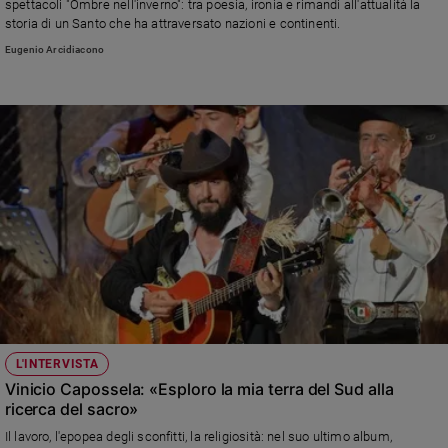
spettacoli "Ombre nell'inverno": tra poesia, ironia e rimandi all'attualità la
Ambiente
storia di un Santo che ha attraversato nazioni e continenti.
e
Eugenio Arcidiacono
Creato
Volontariato
Diritti
Aziende
di
valore
Caso
della
settimana
Migranti
Diversità
e
inclusione
Costume
L'INTERVISTA
Vinicio Capossela: «Esploro la mia terra del Sud alla
Cultura
ricerca del sacro»
e
Il lavoro, l'epopea degli sconfitti, la religiosità: nel suo ultimo album,
spettacoli