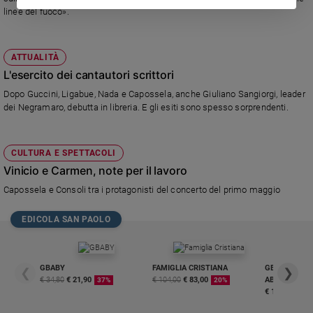
linee del fuoco».
Policy
Chi
ATTUALITÀ
L'esercito dei cantautori scrittori
siamo
Dopo Guccini, Ligabue, Nada e Capossela, anche Giuliano Sangiorgi, leader
dei Negramaro, debutta in libreria. E gli esiti sono spesso sorprendenti.
Contatti
Pubblicità
CULTURA E SPETTACOLI
Vinicio e Carmen, note per il lavoro
Registrati
Capossela e Consoli tra i protagonisti del concerto del primo maggio
Redazione
EDICOLA SAN PAOLO
Social
GBABY
FAMIGLIA CRISTIANA
GBABY DIGITA
❮
❯
€ 34,80
€ 21,90
€ 104,00
€ 83,00
ABBONAMEN
37%
20%
€ 16,99