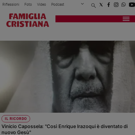
Riflessioni
Foto
Video
Podcast
Privacy Policy
Chi siamo
Contatti
Pubblicità
Attualità
Registrati
Redazione
Italia
VINICIO CAPOSSELA
Cronaca
Politica
Mondo
Economia
Legalità
e
giustizia
Sport
Interviste
Papa
IL RICORDO
Papa
Vinicio Capossela: "Così Enrique Irazoqui è diventato di
nuovo Gesù"