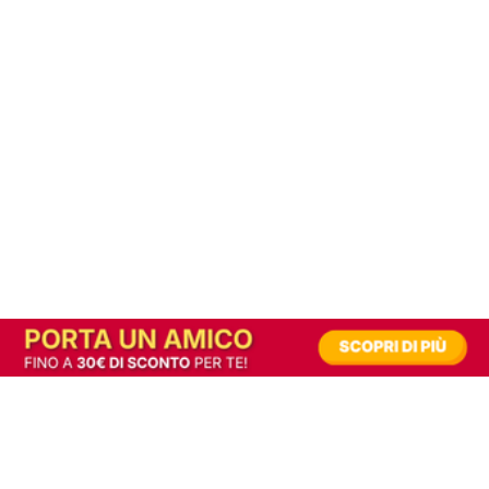
In alternativa, prova la versione digitale!
|
Abbonati
Contribuisci a mantenere questo sito gratuito
Riusciamo a fornire informazione gratuita grazie alla pubblicità erogata dai nostri
partner.
Accettando i consensi richiesti permetti ai nostri partner di creare un'esperienza