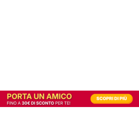
In alternativa, prova la versione digitale!
|
Abbonati
Contribuisci a mantenere questo sito gratuito
Riusciamo a fornire informazione gratuita grazie alla pubblicità erogata dai nostri
partner.
Accettando i consensi richiesti permetti ai nostri partner di creare un'esperienza