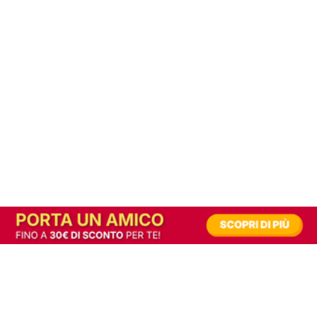
In alternativa, prova la versione digitale!
|
Abbonati
Contribuisci a mantenere questo sito gratuito
Riusciamo a fornire informazione gratuita grazie alla pubblicità erogata dai nostri
partner.
Accettando i consensi richiesti permetti ai nostri partner di creare un'esperienza