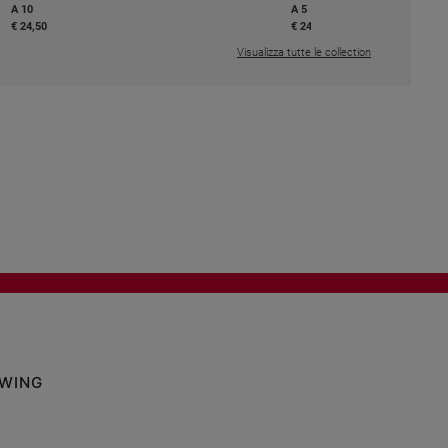
A 10
A 5
€ 24,50
€ 24,50
Visualizza tutte le collection
OWING