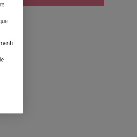
re
nque
omenti
le