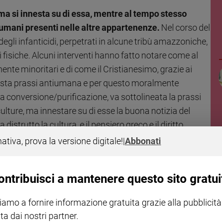
 ma si innesta su di essa, mentre al tempo stesso
tiumani presenti nelle altre appartenenze.
Nel corso del
degli infanticidi, perpetrati in alcune tribù amazzoniche,
 fisiche. Alcuni interventi hanno fatto notare come al
te minoritari e di come il Cristianesimo, grazie ai
uesta prassi antiumana e per questo moralmente
la conversione/purificazione, va sottolineata la prassi
e culture, ma innestare su di esse la buona notizia del
istrutto la cultura, e il pensiero greco e il diritto
utentiche espressioni dell’umanità. Senza il lavoro
nativa, prova la versione digitale!
|
Abbonati
pienza ci sarebbero del tutto sconosciuti? Istruttivo può
ana nella Madre di Dio (
Theotokos
) abbia trovato
ontribuisci a mantenere questo sito gratui
nominata e lo abbia saputo trasformare, applicando il
ome Maria di Nazareth (il che doveva sembrare inaudito e
iamo a fornire informazione gratuita grazie alla pubblicità
ta dai nostri partner.