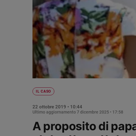
Chiesa
Chiesa
Fede
e
spiritualità
Santi
Devozione
e
fede
Parola
del
giorno
IL CASO
Santo
del
22 ottobre 2019 • 10:44
giorno
Ultimo aggiornamento
7 dicembre 2025 • 17:58
Società
A proposito di pap
e
valori