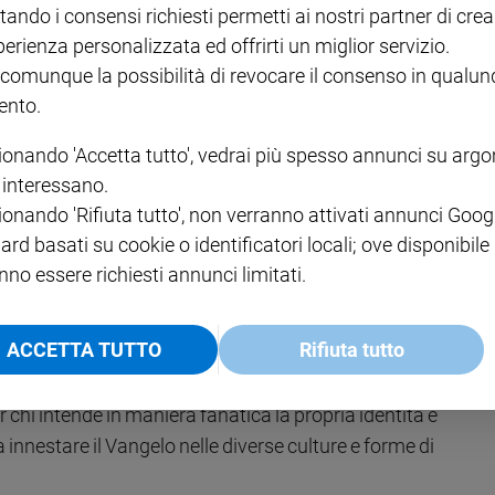
tando i consensi richiesti permetti ai nostri partner di crea
on vale solo per il paganesimo antico e storico, così
perienza personalizzata ed offrirti un miglior servizio.
a,
ma anche per quelle culture pagane, che rinveniamo in
 comunque la possibilità di revocare il consenso in qualu
lla africana e quella originariamente latino-americana.
nto.
razione della madre terra in senso mariano e come
, che, in quanto creata, porta la traccia del Creatore.
ionando 'Accetta tutto', vedrai più spesso annunci su arg
arci riflettere ho avuto modo di leggerla recentemente
i interessano.
eriani Agbonkhiannmeghe E. Orobator,
Confessioni di un
ionando 'Rifiuta tutto', non verranno attivati annunci Goog
i sostituire il modo di vivere africano, il cristianesimo ha
ard basati su cookie o identificatori locali; ove disponibile
io sostengo, il cristianesimo è radicato nel suolo della
nno essere richiesti annunci limitati.
o di sostituire e distruggere l’umano, invece
nialismo, col conseguente rifiuto della fede, confusa con
ACCETTA TUTTO
Rifiuta tutto
 chi intende in maniera fanatica la propria identità e
 innestare il Vangelo nelle diverse culture e forme di