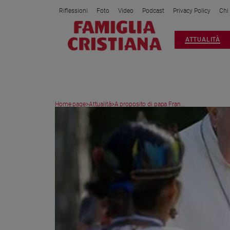
Riflessioni
Foto
Video
Podcast
Privacy Policy
Chi
Attualità
ATTUALITÀ
Italia
Cronaca
Politica
Mondo
Home page
>
Attualità
>
A proposito di papa Fran...
Economia
Legalità
e
giustizia
Sport
Interviste
Papa
Papa