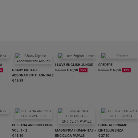
NA
I LOVE ENGLISH JUNIOR
CREDERE
GBABY DIGITALE -
€ 69,00
€ 43,90
€ 98,80
€ 49,90
%
35%
49%
ABBONAMENTO ANNUALE
€ 16,99
COLLANA ARSENIO LUPIN
QUID+ ALLENIAMO
VOL. 1 - 2
MAGNIFICA HUMANITAS -
L'INTELLIGENZA
€ 18,50
ENCICLICA PAPALE
€ 27,50