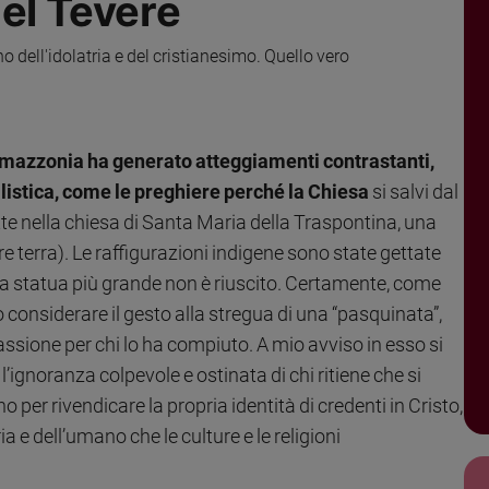
nel Tevere
no dell'idolatria e del cristianesimo. Quello vero
’Amazzonia ha generato atteggiamenti contrastanti,
alistica, come le preghiere perché la Chiesa
si salvi dal
tte nella chiesa di Santa Maria della Traspontina, una
 terra). Le raffigurazioni indigene sono state gettate
una statua più grande non è riuscito. Certamente, come
onsiderare il gesto alla stregua di una “pasquinata”,
ssione per chi lo ha compiuto. A mio avviso in esso si
gnoranza colpevole e ostinata di chi ritiene che si
 per rivendicare la propria identità di credenti in Cristo,
a e dell’umano che le culture e le religioni