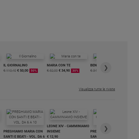
IL GIORNALINO
MARIA CON TE
BENESSERE
6 
❯
€ 110,40
€ 50,00
€ 52,00
€ 34,90
€ 34,80
€ 29,90
DI
50%
30%
15%
ME
€ 6
Visualizza tutte le riviste
IN
LEONE XIV - CAMMINIAMO
€ 3
❯
PREGHIAMO MARIA CON
INSIEME
PREGHIAMO MARIA CON
SANTI E BEATI - VOL. DA 6
€ 12,90
SANTI E BEATI - VOL. DA 1