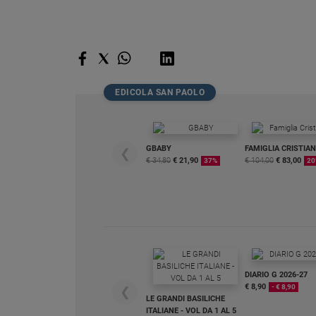
Policy
Chi
siamo
EDICOLA SAN PAOLO
Contatti
GBABY
FAMIGLIA CRISTIA
❮
Pubblicità
€ 34,80
€ 21,90
€ 104,00
€ 83,00
37%
20
Registrati
Redazione
Social
DIARIO G 2026-27
€ 8,90
- € 8,90
❮
LE GRANDI BASILICHE
ITALIANE - VOL DA 1 AL 5