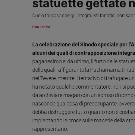
statuette gettate 
Ambiente
e
Due o tre cose che gli integralisti fanatici non san
Creato
Volontariato
Pino Lorizio
Diritti
Aziende
La celebrazione del Sinodo speciale per l
di
alcuni dei quali di contrapposizione integr
valore
paganesimo e, da ultimo, il furto delle statue
Caso
della
delle quali raffigurante la Pachamama (madre
settimana
nel Tevere, mentre il tentativo di trafugare 
Migranti
ha notato qualche commentatore, non si può c
Diversità
da archiviare magari con un sorriso di compa
e
inclusione
nasconde qualcosa di preoccupante: ovvero l’i
Costume
debba distruggere tutto quanto non è cristiano
impiantando la croce sulle macerie della stori
Cultura
e
rappresentano.
spettacoli