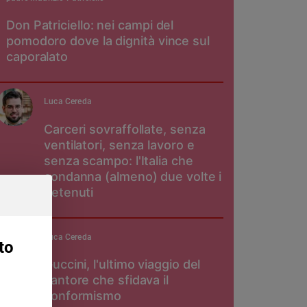
Don Patriciello: nei campi del
pomodoro dove la dignità vince sul
caporalato
Luca Cereda
Carceri sovraffollate, senza
ventilatori, senza lavoro e
senza scampo: l'Italia che
condanna (almeno) due volte i
detenuti
Luca Cereda
to
Guccini, l'ultimo viaggio del
cantore che sfidava il
conformismo