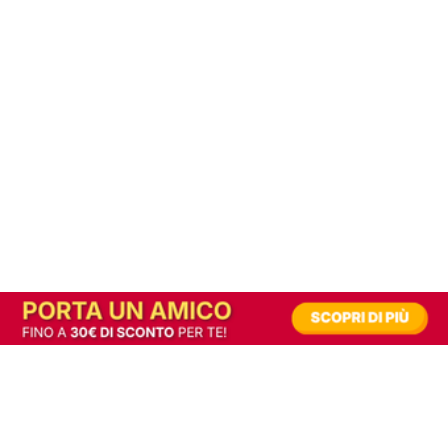
In alternativa, prova la versione digitale!
|
Abbonati
Contribuisci a mantenere questo sito gratuito
Riusciamo a fornire informazione gratuita grazie alla pubblicità erogata dai nostri
partner.
Accettando i consensi richiesti permetti ai nostri partner di creare un'esperienza