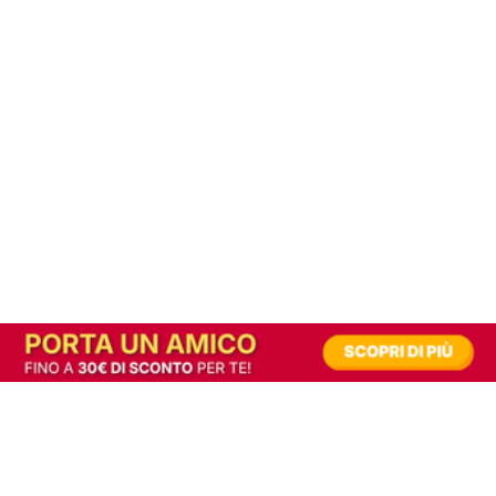
In alternativa, prova la versione digitale!
|
Abbonati
Contribuisci a mantenere questo sito gratuito
Riusciamo a fornire informazione gratuita grazie alla pubblicità erogata dai nostri
partner.
Accettando i consensi richiesti permetti ai nostri partner di creare un'esperienza